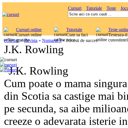
Cursuri
Tutoriale
Teste
Jocu
Cursuri online
Tutoriale
Teste onli
Cursuri online
Cum sa faci
Testeaza-ti
gratuite
orice
cunostintel
eCursuri
»
Revista
»
Numarul 3
»
Povesti de succes
J.K. Rowling
Cum poate o mama singura
din Scotia sa castige mai bi
pe secunda, sa aibe milioane
creeze o adevarata isterie i