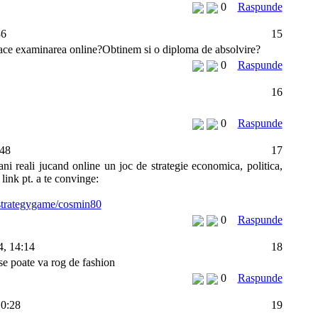
0
Raspunde
36
15
face examinarea online?Obtinem si o diploma de absolvire?
0
Raspunde
16
0
Raspunde
:48
17
ani reali jucand online un joc de strategie economica, politica,
 link pt. a te convinge:
strategygame/cosmin80
0
Raspunde
, 14:14
18
 se poate va rog de fashion
0
Raspunde
10:28
19