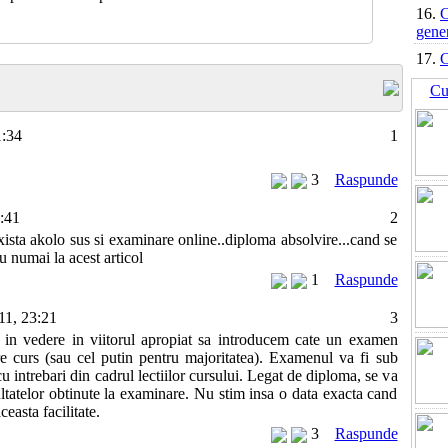
16.
C
gene
17.
C
Cu
1:34
1
3
Raspunde
:41
2
exista akolo sus si examinare online..diploma absolvire...cand se
u numai la acest articol
1
Raspunde
11, 23:21
3
in vedere in viitorul apropiat sa introducem cate un examen
re curs (sau cel putin pentru majoritatea). Examenul va fi sub
cu intrebari din cadrul lectiilor cursului. Legat de diploma, se va
ltatelor obtinute la examinare. Nu stim insa o data exacta cand
easta facilitate.
3
Raspunde