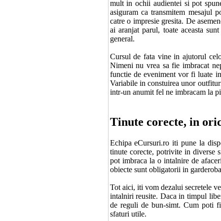
mult in ochii audientei si pot spu
asiguram ca transmitem mesajul po
catre o impresie gresita. De asemenea
ai aranjat parul, toate aceasta sun
general.
Cursul de fata vine in ajutorul celo
Nimeni nu vrea sa fie imbracat nepot
functie de eveniment vor fi luate in 
Variabile in constuirea unor outfituri
intr-un anumit fel ne imbracam la pic
Tinute corecte, in oric
Echipa eCursuri.ro iti pune la dispo
tinute corecte, potrivite in diverse
pot imbraca la o intalnire de afacer
obiecte sunt obligatorii in garderoba
Tot aici, iti vom dezalui secretele v
intalniri reusite. Daca in timpul lib
de reguli de bun-simt. Cum poti fi c
sfaturi utile.