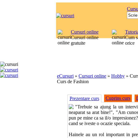
Cursu
Cursuri online
Tutori
Cursuri online
Cum sa
gratuite
orice
eCursuri
»
Cursuri online
»
Hobby
»
Cur
Curs de Fashion
Cuprins curs
Prezentare curs
"Trebuie sa ajung la un inter
neaparat sa arat bine!", "Am cunosc
pun pe mine ca sa il/o impresionez?"
cand se iveste o ocazie speciala.
Hainele au un rol important in prez