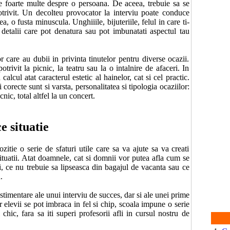
ne foarte multe despre o persoana. De aceea, trebuie sa se
trivit. Un decolteu provocator la interviu poate conduce
, o fusta minuscula. Unghiiile, bijuteriile, felul in care ti-
t detalii care pot denatura sau pot imbunatati aspectul tau
r care au dubii in privinta tinutelor pentru diverse ocazii.
rivit la picnic, la teatru sau la o intalnire de afaceri. In
calcul atat caracterul estetic al hainelor, cat si cel practic.
 corecte sunt si varsta, personalitatea si tipologia ocaziilor:
nic, total altfel la un concert.
e situatie
zitie o serie de sfaturi utile care sa va ajute sa va creati
 situatii. Atat doamnele, cat si domnii vor putea afla cum se
i, ce nu trebuie sa lipseasca din bagajul de vacanta sau ce
.
estimentare ale unui interviu de succes, dar si ale unei prime
er elevii se pot imbraca in fel si chip, scoala impune o serie
hic, fara sa iti superi profesorii afli in cursul nostru de