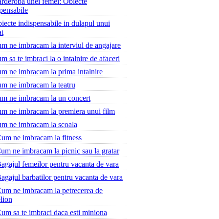
rderoba unei femei: Obiecte
pensabile
iecte indispensabile in dulapul unui
at
m ne imbracam la interviul de angajare
m sa te imbraci la o intalnire de afaceri
m ne imbracam la prima intalnire
m ne imbracam la teatru
m ne imbracam la un concert
m ne imbracam la premiera unui film
m ne imbracam la scoala
um ne imbracam la fitness
um ne imbracam la picnic sau la gratar
agajul femeilor pentru vacanta de vara
agajul barbatilor pentru vacanta de vara
um ne imbracam la petrecerea de
lion
um sa te imbraci daca esti miniona