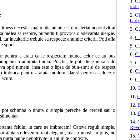
1.
Ga
indis
e
2.
Ob
barb
fitness necesita mai multa atentie. Un material nepotrivit al
3.
Cu
lasa pielea sa respire, putandu-ti provoca o adevarata alergie.
4.
Cu
 iar incaltarile trebuie sa respecte anumite criterii. Poti afla
de sport.
5.
Cu
6.
Cu
iar pentru a arata ca le respectam munca celor ce au pus
 adoptam o anumita tinuta. Practic, te poti duce in sala de
7.
Cu
 va opri nimeni, insa este o lipsa de bun-simt si de respect
8.
Cu
em imbraca pentru a arata modern, dar si pentru a aduce o
a acum.
9.
Cu
10.
C
11.
C
12.
B
m pot schimba o tinuta o simpla pereche de cerceii sau o
13.
B
estimentar.
14.
C
tanta felului in care ne imbracam! Cateva reguli simple,
Reve
vor ajuta sa devenim mai eleganti, mai frumosi. In plus, ne
15.
C
 a purta haine nepotrivite in anumite contexte.