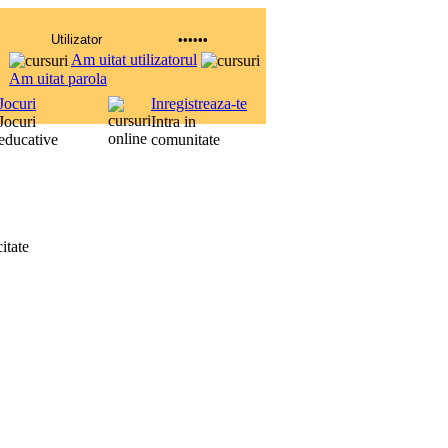
Am uitat utilizatorul
Am uitat parola
Jocuri
Inregistreaza-te
Jocuri
Intra in
educative
comunitate
itate