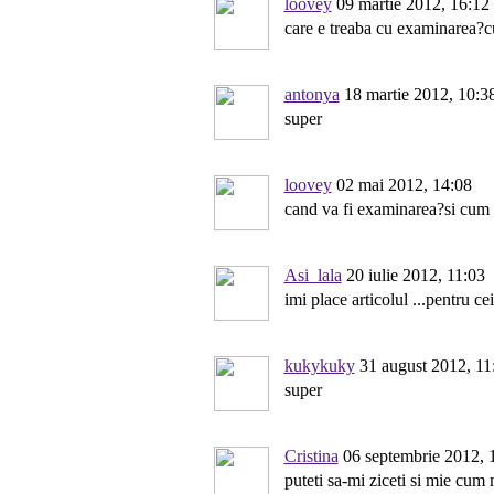
loovey
09 martie 2012, 16:12
care e treaba cu examinarea?
antonya
18 martie 2012, 10:3
super
loovey
02 mai 2012, 14:08
cand va fi examinarea?si cum
Asi_lala
20 iulie 2012, 11:03
imi place articolul ...pentru ce
kukykuky
31 august 2012, 11
super
Cristina
06 septembrie 2012, 
puteti sa-mi ziceti si mie cu