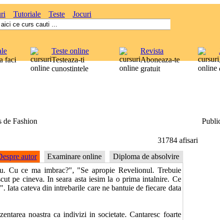
ri
Tutoriale
Teste
Jocuri
ale
Teste online
Revista
 faci
Testeaza-ti
Aboneaza-te
cunostintele
gratuit
s de Fashion
Public
31784 afisari
Despre autor
Examinare online
Diploma de absolvire
viu. Cu ce ma imbrac?", "Se apropie Revelionul. Trebuie
ut pe cineva. In seara asta iesim la o prima intalnire. Ce
. Iata cateva din intrebarile care ne bantuie de fiecare data
entarea noastra ca indivizi in societate. Cantaresc foarte