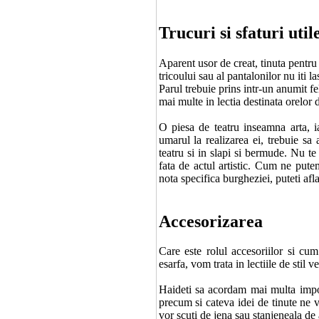
Trucuri si sfaturi util
Aparent usor de creat, tinuta pentru 
tricoului sau al pantalonilor nu iti 
Parul trebuie prins intr-un anumit fel,
mai multe in lectia destinata orelor 
O piesa de teatru inseamna arta, 
umarul la realizarea ei, trebuie sa
teatru si in slapi si bermude. Nu te
fata de actul artistic. Cum ne put
nota specifica burgheziei, puteti afl
Accesorizarea
Care este rolul accesoriilor si cu
esarfa, vom trata in lectiile de stil v
Haideti sa acordam mai multa impor
precum si cateva idei de tinute ne 
vor scuti de jena sau stanjeneala de