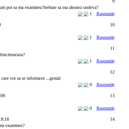
9
cum pot sa ma examinez?trebuie sa ma abonez undeva?
1
Raspunde
8
10
1
Raspunde
11
 functioneaza?
1
Raspunde
12
i care vor sa se informeze ...genial
0
Raspunde
:06
13
0
Raspunde
18:18
14
m ma examinez?