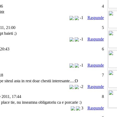
36
4
tit
-1
Raspunde
11, 21:00
5
pt baieti ;)
-1
Raspunde
 20:43
6
-1
Raspunde
18
7
 siteul asta in rest doar chestii interesante....:D
-2
Raspunde
 2011, 17:44
8
lace tie, nu inseamna obligatoriu ca e porcarie :)
3
Raspunde