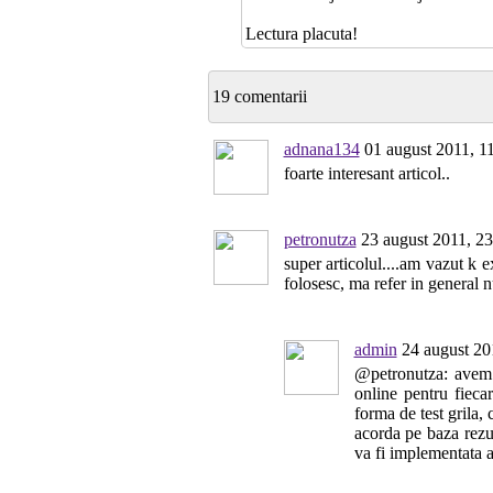
Lectura placuta!
19 comentarii
adnana134
01 august 2011, 1
foarte interesant articol..
petronutza
23 august 2011, 23
super articolul....am vazut k 
folosesc, ma refer in general n
admin
24 august 20
@petronutza: avem 
online pentru fieca
forma de test grila, 
acorda pe baza rezu
va fi implementata ac