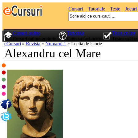
Cursuri
Tutoriale
Teste
Jocuri
Cursuri online
Tutoriale
Teste online
Cursuri online gratuite
Cum sa faci orice
Testeaza-ti c
eCursuri
»
Revista
»
Numarul 1
»
Lectia de istorie
Alexandru cel Mare