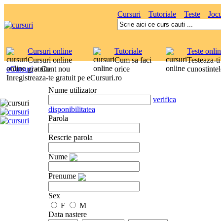
Cursuri
Tutoriale
Teste
Jocu
Cursuri online
Tutoriale
Teste onli
Cursuri online
Cum sa faci
Testeaza-ti
eCursuri
gratuite
»
Cont nou
orice
cunostintel
Inregistreaza-te gratuit pe eCursuri.ro
Nume utilizator
verifica
disponibilitatea
Parola
Rescrie parola
Nume
Prenume
Sex
F
M
Data nastere