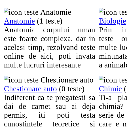
Anatomie
(1 teste)
Biologie
Anatomia corpului uman
Prin in
este foarte complexa, dar in
teste o
acelasi timp, rezolvand teste
multe lu
online de aici, poti invata
minunata
multe lucruri interesante
a animal
Chestionare auto
(0 teste)
Chimie
(
Indiferent ca te pregatesti sa
Ti-a pl
dai de carnet sau ai deja
chimia?
permis, iti poti testa
serie de
cunostintele teoretice si
care e n