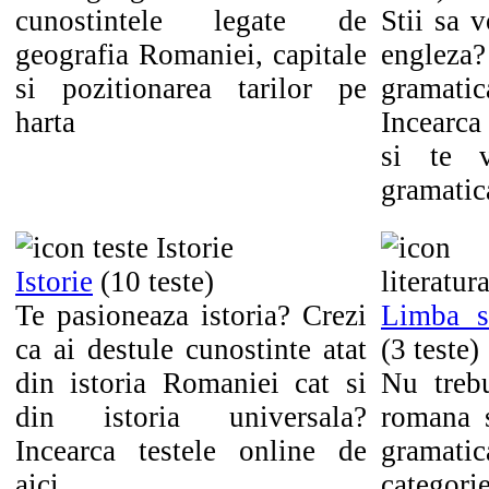
cunostintele legate de
Stii sa 
geografia Romaniei, capitale
englez
si pozitionarea tarilor pe
gramati
harta
Incearca
si te v
gramatica
Istorie
(10 teste)
Te pasioneaza istoria? Crezi
Limba s
ca ai destule cunostinte atat
(3 teste)
din istoria Romaniei cat si
Nu treb
din istoria universala?
romana 
Incearca testele online de
gramat
aici
categ