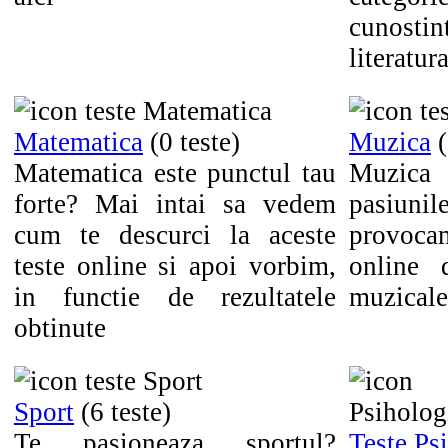
cunosti
literatu
Matematica
(0 teste)
Muzica
(
Matematica este punctul tau
Muzica
forte? Mai intai sa vedem
pasiuni
cum te descurci la aceste
provocam
teste online si apoi vorbim,
online 
in functie de rezultatele
muzicale
obtinute
Sport
(6 teste)
Te pasioneaza sportul?
Teste Ps