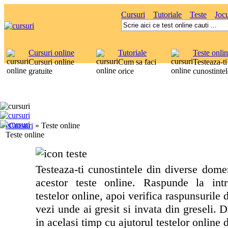
Cursuri
Tutoriale
Teste
Jocu
Cursuri online
Tutoriale
Teste onli
Cursuri online
Cum sa faci
Testeaza-ti
gratuite
orice
cunostintel
eCursuri
»
Teste online
Teste online
Testeaza-ti cunostintele din diverse dome
acestor teste online. Raspunde la intr
testelor online, apoi verifica raspunsurile 
vezi unde ai gresit si invata din greseli. D
in acelasi timp cu ajutorul testelor online 