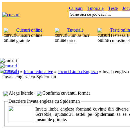
Cursuri
Tutoriale
Teste
Jocu
Cursuri online
Tutoriale
Teste onli
Cursuri online
Cum sa faci
Testeaza-ti
gratuite
orice
cunostintel
eCursuri
»
Jocuri educative
»
Jocuri Limba Engleza
»
Invata engleza
Invata engleza cu Spiderman
Alege literele
Confirma cuvantul format
Descriere Invata engleza cu Spiderman
Invata limba engleza formand cuvinte din diverse 
Scrabble, ajutandu-l astfel pe Spiderman sa se c
misiunile primite.