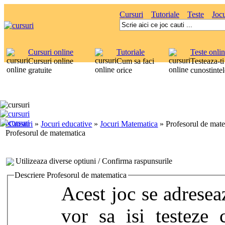
Cursuri
Tutoriale
Teste
Jocu
Cursuri online
Tutoriale
Teste onli
Cursuri online
Cum sa faci
Testeaza-ti
gratuite
orice
cunostintel
eCursuri
»
Jocuri educative
»
Jocuri Matematica
»
Profesorul de mat
Profesorul de matematica
Utilizeaza diverse optiuni / Confirma raspunsurile
Descriere Profesorul de matematica
Acest joc se adresea
vor sa isi testeze 