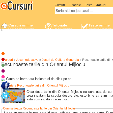
Cursuri
Tutoriale
Teste
Jocuri
Cursuri online
Tutoriale
Teste online
Cursuri online gratuite
Cum sa faci orice
Testeaza-ti cunostint
eCursuri
»
Jocuri educative
»
Jocuri de Cultura Generala
»
Recunoaste tarile din O
Recunoaste tarile din Orientul Mijlociu
Cauta pe harta tara indicata si da click pe ea
Descriere Recunoaste tarile din Orientul Mijlociu
Chiar daca tarile din Orientul Mijlociu nu sunt atat de c
prea invatam la scoala despre ele, este bine sa stim mac
asta vom invata in acest joc.
Cum se joaca Recunoaste tarile din Orientul Mijlociu
Uita-te cu atentie la tara care iti este indicata, apoi cauta-o pe harta. Du