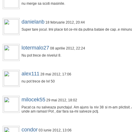
nu merge sa scoti masinile.
danielanb
18 februarie 2012, 20:44
Super tare jocul. Imi place tot ce-mi da putina bataie de cap..e minu
lotermalo27
08 aprilie 2012, 22:24
Nu pot trece de nivelul 8.
alex111
28 mai 2012, 17:06
nu pot trece de lvl 50
milocek55
29 mai 2012, 18:02
Pacat ca nu salveaza punctajul. Am ajuns la niv 38 si m-am plictisit.
unde am ramas! Pot , dar fara sa-mi salveze pctj.
condor
03 iunie 2012, 13:06