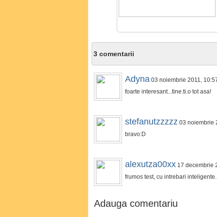
3 comentarii
Adyna
03 noiembrie 2011, 10:5
foarte interesant...tine.ti.o tot asa!
stefanutzzzzz
03 noiembrie 
bravo:D
alexutza00xx
17 decembrie 2
frumos test, cu intrebari inteligent
Adauga comentariu