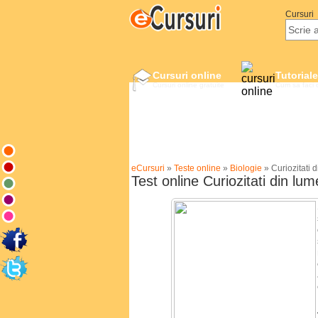
Cursuri
Cursuri online
Tutoriale
Cursuri online gratuite
Cum sa faci 
eCursuri
»
Teste online
»
Biologie
»
Curiozitati 
Test online Curiozitati din lu