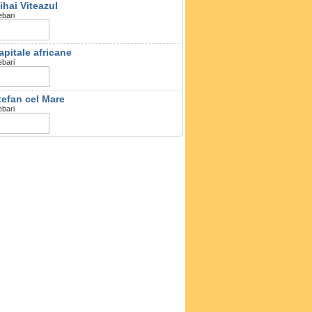
ihai Viteazul
ebari
apitale africane
ebari
tefan cel Mare
ebari