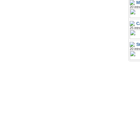
M
20 intr
C
25 intr
S
20 intr