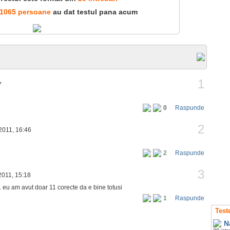
1065 persoane
au dat testul pana acum
1
7
0
Raspunde
2
2011, 16:46
2
Raspunde
3
011, 15:18
e.. eu am avut doar 11 corecte da e bine totusi
1
Raspunde
Test
N