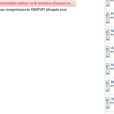
20 intr
comentarii trebuie sa fii membru eCursuri.ro
 sau inregistreaza-te GRATUIT (dreapta sus)
P
20 intr
N
20 intr
A
20 intr
R
30 intr
M
20 intr
V
20 intr