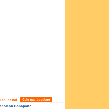
Cele mai populare
e online noi
apoleon Bonaparte