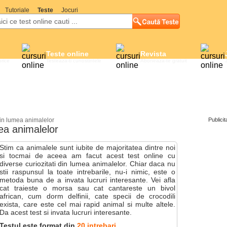
Tutoriale
Teste
Jocuri
Teste online
Revista
orice
Testeaza-ti cunostintele
Aboneaza-te gratuit
din lumea animalelor
Publicit
mea animalelor
Stim ca animalele sunt iubite de majoritatea dintre noi
si tocmai de aceea am facut acest test online cu
diverse curiozitati din lumea animalelor. Chiar daca nu
stii raspunsul la toate intrebarile, nu-i nimic, este o
metoda buna de a invata lucruri interesante. Vei afla
cat traieste o morsa sau cat cantareste un bivol
african, cum dorm delfinii, cate specii de crocodili
exista, care este cel mai rapid animal si multe altele.
Da acest test si invata lucruri interesante.
Testul este format din
20 intrebari