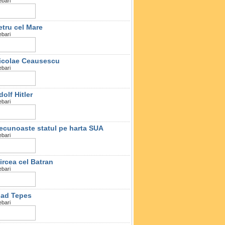
ebari
etru cel Mare
ebari
icolae Ceausescu
ebari
dolf Hitler
ebari
ecunoaste statul pe harta SUA
ebari
ircea cel Batran
ebari
lad Tepes
ebari