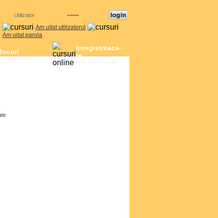
Am uitat utilizatorul
Am uitat parola
Inregistreaza-
Jocuri
te
Jocuri educative
Intra in comunitate
ate