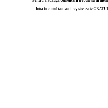
Pentru a adauga comentarii trebuie sa fii me
Intra in contul tau sau inregistreaza-te GRATUI