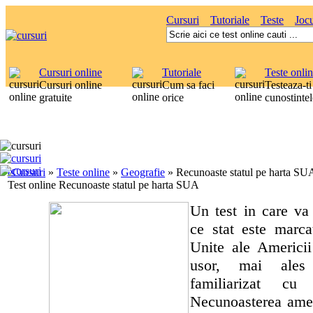
Cursuri
Tutoriale
Teste
Jocu
Cursuri online
Tutoriale
Teste onli
Cursuri online
Cum sa faci
Testeaza-ti
gratuite
orice
cunostintel
eCursuri
»
Teste online
»
Geografie
»
Recunoaste statul pe harta SU
Test online Recunoaste statul pe harta SUA
Un test in care va 
ce stat este marca
Unite ale Americii
usor, mai ales
familiarizat cu
Necunoasterea ameri