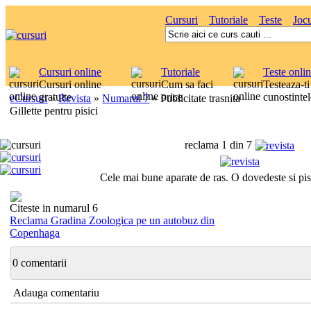
Cursuri
Tutoriale
Teste
Jocu
Cursuri online
Tutoriale
Teste onli
Cursuri online
Cum sa faci
Testeaza-ti
gratuite
orice
cunostintel
eCursuri
»
Revista
»
Numarul 7
»
Publicitate trasnita
Gillette pentru pisici
reclama 1 din 7
Cele mai bune aparate de ras. O dovedeste si pis
Citeste in numarul 6
Reclama Gradina Zoologica pe un autobuz din
Copenhaga
0 comentarii
Adauga comentariu