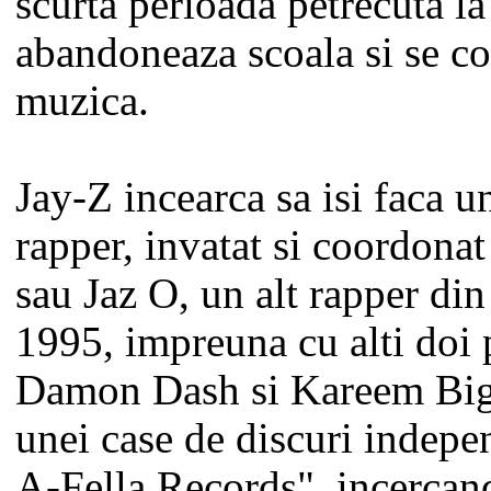
scurta perioada petrecuta la
abandoneaza scoala si se c
muzica.
Jay-Z incearca sa isi faca u
rapper, invatat si coordona
sau Jaz O, un alt rapper di
1995, impreuna cu alti doi p
Damon Dash si Kareem Big
unei case de discuri indep
A-Fella Records", incercand