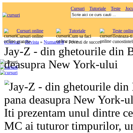
Cursuri
Tutoriale
Teste
Jocu
Cursuri online
Tutoriale
Teste onli
Cursuri online
Cum sa faci
Testeaza-ti
gratuite
orice
cunostintel
eCursuri
»
Revista
»
Numarul 8
»
Povesti de succes
Jay-Z - din ghetourile din
deasupra New York-ului
Iti prezentam unul dintre c
MC ai tuturor timpurilor, u