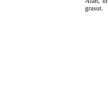
Alan, un
grasut.