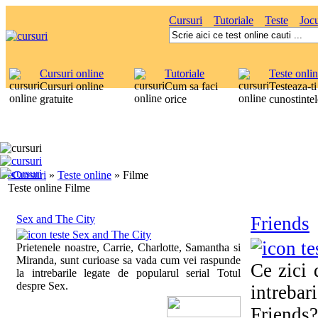
Cursuri
Tutoriale
Teste
Jocu
Cursuri online
Tutoriale
Teste onli
Cursuri online
Cum sa faci
Testeaza-ti
gratuite
orice
cunostintel
eCursuri
»
Teste online
»
Filme
Teste online Filme
Sex and The City
Friends
Prietenele noastre, Carrie, Charlotte, Samantha si
Miranda, sunt curioase sa vada cum vei raspunde
Ce zici 
la intrebarile legate de popularul serial Totul
despre Sex.
intreb
Friends?