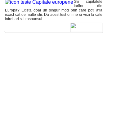
Stii capitalele
tarilor din
Europa? Exista doar un singur mod prin care poti afla
exact cat de multe stii. Da acest test online si vezi la cate
intrebari stii raspunsul.