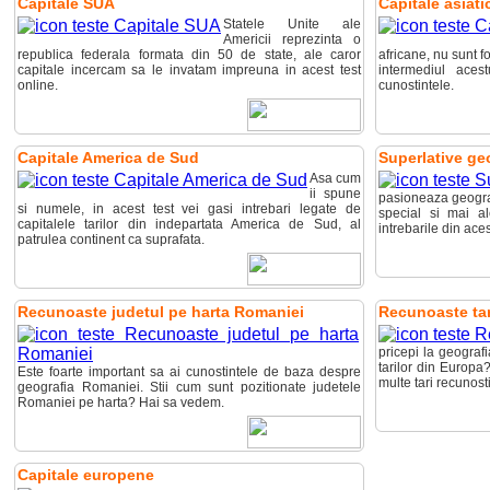
Capitale SUA
Capitale asiati
Statele Unite ale
Americii reprezinta o
republica federala formata din 50 de state, ale caror
africane, nu sunt 
capitale incercam sa le invatam impreuna in acest test
intermediul acest
online.
cunostintele.
Capitale America de Sud
Superlative ge
Asa cum
ii spune
pasioneaza geograf
si numele, in acest test vei gasi intrebari legate de
special si mai al
capitalele tarilor din indepartata America de Sud, al
intrebarile din aces
patrulea continent ca suprafata.
Recunoaste judetul pe harta Romaniei
Recunoaste ta
pricepi la geograf
tarilor din Europa
Este foarte important sa ai cunostintele de baza despre
multe tari recunost
geografia Romaniei. Stii cum sunt pozitionate judetele
Romaniei pe harta? Hai sa vedem.
Capitale europene