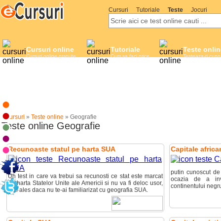
Cursuri
Tutoriale
Teste
Jocuri
Cursuri online
Tutoriale
Teste onlin
Cursuri online gratuite
Cum sa faci orice
Testeaza-ti cuno
eCursuri
»
Teste online
»
Geografie
Teste online Geografie
Recunoaste statul pe harta SUA
Capitale africa
putin cunoscut de
Un test in care va trebui sa recunosti ce stat este marcat
ocazia de a inv
pe harta Statelor Unite ale Americii si nu va fi deloc usor,
continentului negru 
mai ales daca nu te-ai familiarizat cu geografia SUA.