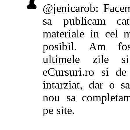
@jenicarob: Facem
sa publicam ca
materiale in cel 
posibil. Am fo
ultimele zile s
eCursuri.ro si d
intarziat, dar o 
nou sa completam
pe site.