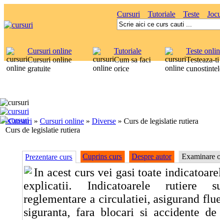
Cursuri
Tutoriale
Teste
Jocu
Cursuri online
Tutoriale
Teste onli
Cursuri online
Cum sa faci
Testeaza-ti
gratuite
orice
cunostintel
eCursuri
»
Cursuri online
»
Diverse
»
Curs de legislatie rutiera
Curs de legislatie rutiera
Cuprins curs
Despre autor
Examinare o
Prezentare curs
In acest curs vei gasi toate indicatoare
explicatii. Indicatoarele rutiere
reglementare a circulatiei, asigurand flue
siguranta, fara blocari si accidente de 