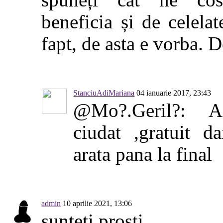
spuneți cât ne co
beneficia și de celela
fapt, de asta e vorba. 
StanciuAdiMariana
04 ianuarie 2017, 23:43
@Mo?.Geril?: Ai 
ciudat ,gratuit d
arata pana la final
admin
10 aprilie 2021, 13:06
sunteti prosti