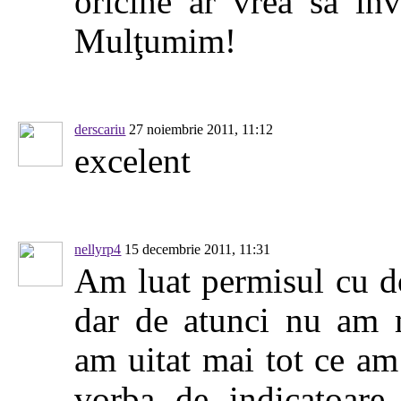
oricine ar vrea să în
Mulţumim!
derscariu
27 noiembrie 2011, 11:12
excelent
nellyrp4
15 decembrie 2011, 11:31
Am luat permisul cu d
dar de atunci nu am 
am uitat mai tot ce am
vorba de indicatoare 