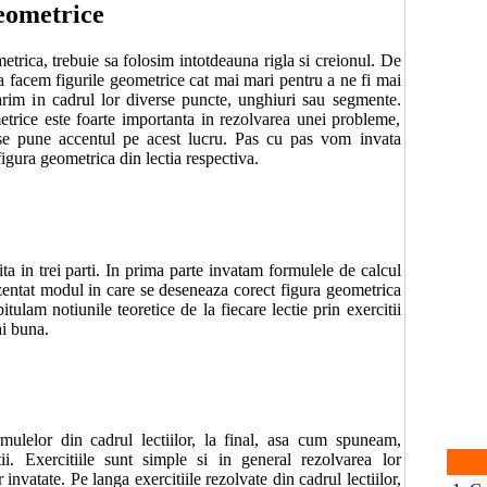
eometrice
rica, trebuie sa folosim intotdeauna rigla si creionul. De
 facem figurile geometrice cat mai mari pentru a ne fi mai
rim in cadrul lor diverse puncte, unghiuri sau segmente.
etrice este foarte importanta in rezolvarea unei probleme,
 se pune accentul pe acest lucru. Pas cu pas vom invata
gura geometrica din lectia respectiva.
ita in trei parti. In prima parte invatam formulele de calcul
ezentat modul in care se deseneaza corect figura geometrica
pitulam notiunile teoretice de la fiecare lectie prin exercitii
ai buna.
mulelor din cadrul lectiilor, la final, asa cum spuneam,
i. Exercitiile sunt simple si in general rezolvarea lor
nvatate. Pe langa exercitiile rezolvate din cadrul lectiilor,