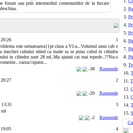
1.
Cu
e forum sau prin intermediul comentariilor de la fiecare
 deschisa.
2.
Pa
3.
Pr
4.
Pr
5.
Pr
 20:26
1
6.
Pi
roblema este urmatoarea{{pt clasa a VI-a...Volumul unui cub e
7.
Pi
 muchiei cubului stiind ca inaite sa se puna cubul in cilindru
lui in cilindru sunt 28 ml..Ma ajutati cat mai repede..??Nu-s
8.
Pi
eometrie...varza///ajutor...
9.
Tr
-38
Raspunde
10.
T
 20:27
2
11.
T
12.
C
-20
Raspunde
13.
C
 13:31
3
14.
T
i ml
15.
S
-2
Raspunde
Cu
 19:05
4