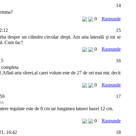
14
prisma?
0
Raspunde
2:12
15
ba despre un cilindru circular drept. Am aria laterală și mi se
ul. Cum fac?
0
Raspunde
15
16
e completa
.Aflati aria sferei,al carei volum este de 27 de ori mai mic decit
0
Raspunde
:59
17
^^
atere regulate este de 8 cm iar lungimea laturei bazei 12 cm.
0
Raspunde
21, 16:42
18