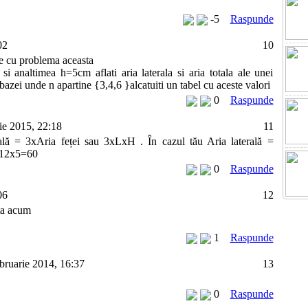
-5
Raspunde
02
10
ne cu problema aceasta
si analtimea h=5cm aflati aria laterala si aria totala ale unei
 bazei unde n apartine {3,4,6 }alcatuiti un tabel cu aceste valori
0
Raspunde
ie 2015, 22:18
11
ală = 3xAria feței sau 3xLxH . În cazul tău Aria laterală =
12x5=60
0
Raspunde
06
12
ta acum
1
Raspunde
bruarie 2014, 16:37
13
0
Raspunde