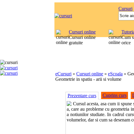
Cursuri
Cursuri online
Tutori
Cursuri online
Cum sa
gratuite
orice
eCursuri
»
Cursuri online
»
eScoala
»
Geo
Geometrie in spatiu - arii si volume
Cuprins curs
Prezentare curs
Cursul acesta, asa cum ii spune s
a, care au probleme cu geometria in 
a notiunilor studiate. In cadrul cur
volumelor, dar si cum sa desenam co