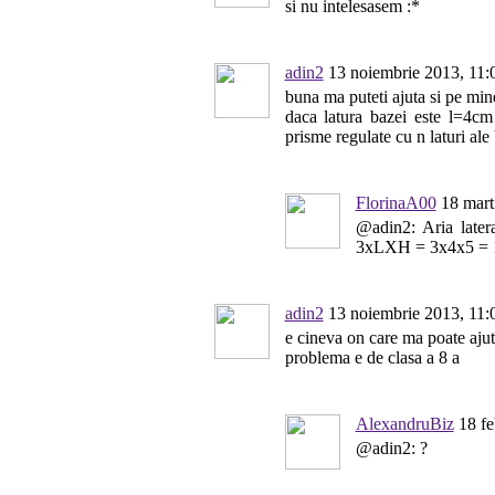
si nu intelesasem :*
adin2
13 noiembrie 2013, 11:
buna ma puteti ajuta si pe mi
daca latura bazei este l=4cm 
prisme regulate cu n laturi ale
FlorinaA00
18 mart
@adin2: Aria later
3xLXH = 3x4x5 = 
adin2
13 noiembrie 2013, 11:
e cineva on care ma poate aju
problema e de clasa a 8 a
AlexandruBiz
18 fe
@adin2: ?