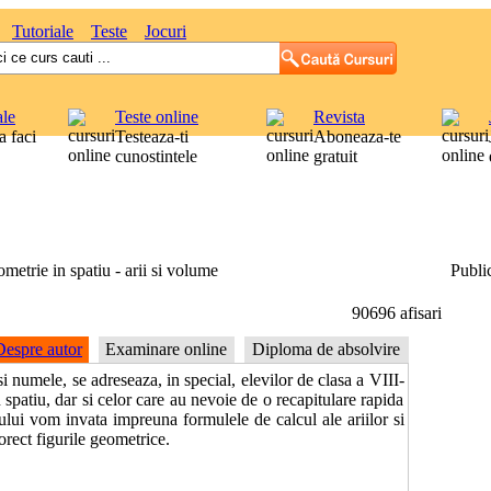
Tutoriale
Teste
Jocuri
ale
Teste online
Revista
 faci
Testeaza-ti
Aboneaza-te
cunostintele
gratuit
metrie in spatiu - arii si volume
Public
90696 afisari
Despre autor
Examinare online
Diploma de absolvire
i numele, se adreseaza, in special, elevilor de clasa a VIII-
spatiu, dar si celor care au nevoie de o recapitulare rapida
sului vom invata impreuna formulele de calcul ale ariilor si
rect figurile geometrice.