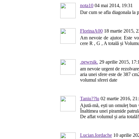
nota10
04 mai 2014, 19:31
Dar cum se afla diagonala la 
FlorinaA00
18 martie 2015, 2
Am nevoie de ajutor. Este vor
cere R , G , A totală și Volum
.pewrsik.
29 aprilie 2015, 17:
am nevoie urgent de rezolvar
aria unei sfere este de 387 cm2
volumul sferei date
Taniu??lu
02 martie 2016, 21
Ajută-mă, ești un omuleț bun 
Înaltimea unei piramide patrul
De aflat volumul și aria totală!
Lucian.Iordache
10 aprilie 20