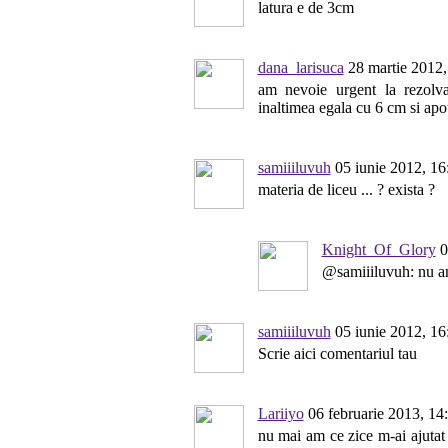
latura e de 3cm
dana_larisuca
28 martie 2012,
am nevoie urgent la rezolva
inaltimea egala cu 6 cm si apo
samiiiluvuh
05 iunie 2012, 16
materia de liceu ... ? exista ?
Knight_Of_Glory
0
@samiiiluvuh: nu am
samiiiluvuh
05 iunie 2012, 16
Scrie aici comentariul tau
Lariiyo
06 februarie 2013, 14
nu mai am ce zice m-ai ajutat