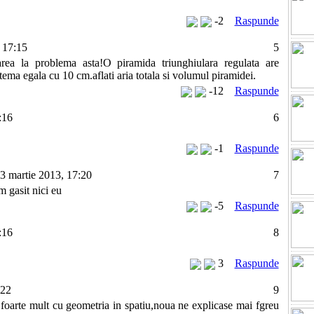
-2
Raspunde
 17:15
5
rea la problema asta!O piramida triunghiulara regulata are
tema egala cu 10 cm.aflati aria totala si volumul piramidei.
-12
Raspunde
:16
6
-1
Raspunde
3 martie 2013, 17:20
7
 gasit nici eu
-5
Raspunde
:16
8
3
Raspunde
:22
9
 foarte mult cu geometria in spatiu,noua ne explicase mai fgreu