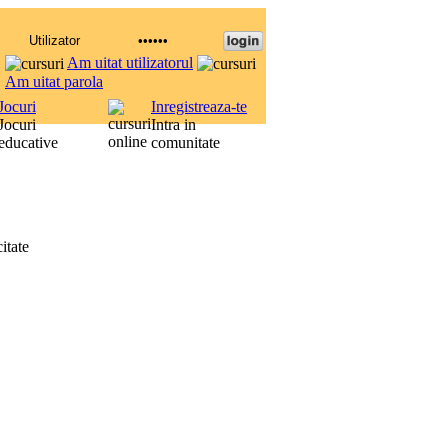
Am uitat utilizatorul
Am uitat parola
Jocuri
Inregistreaza-te
Jocuri
Intra in
educative
comunitate
itate