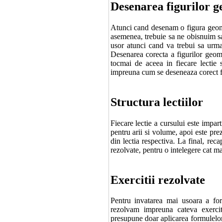
Desenarea figurilor g
Atunci cand desenam o figura geomet
asemenea, trebuie sa ne obisnuim sa
usor atunci cand va trebui sa urma
Desenarea corecta a figurilor geom
tocmai de aceea in fiecare lectie
impreuna cum se deseneaza corect fi
Structura lectiilor
Fiecare lectie a cursului este impart
pentru arii si volume, apoi este pr
din lectia respectiva. La final, reca
rezolvate, pentru o intelegere cat m
Exercitii rezolvate
Pentru invatarea mai usoara a for
rezolvam impreuna cateva exerciti
presupune doar aplicarea formulelor i