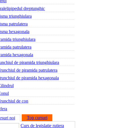
bul
ralelipipedul dreptunghic
isma triunghiulara
isma patrulatera
isma hexagonala
ramida triunghiulara
ramida patrulatera
ramida hexagonala
unchiul de piramida triunghiulara
runchiul de piramida patrulatera
runchiul de piramida hexagonala
ilindrul
onul
runchiul de con
fera
Top cursuri
rsuri noi
Curs de legislatie rutiera