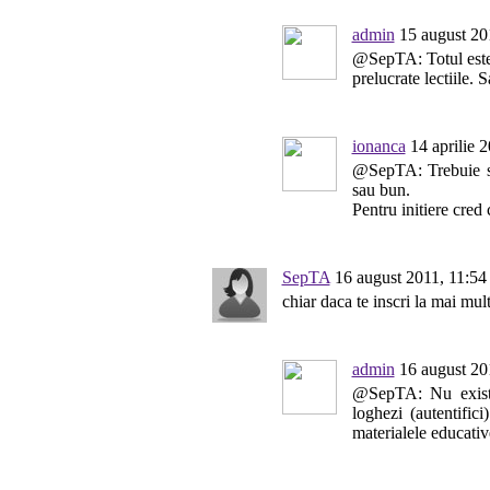
admin
15 august 20
@SepTA: Totul este s
prelucrate lectiile. 
ionanca
14 aprilie 
@SepTA: Trebuie sa 
sau bun.
Pentru initiere cred 
SepTA
16 august 2011, 11:54
chiar daca te inscri la mai mul
admin
16 august 20
@SepTA: Nu exista 
loghezi (autentifi
materialele educativ