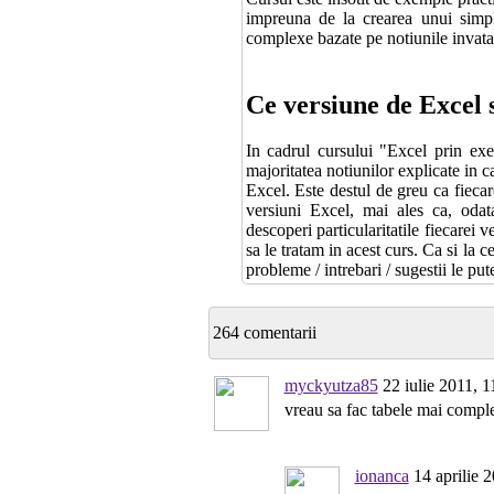
impreuna de la crearea unui simpl
complexe bazate pe notiunile invata
Ce versiune de Excel s
In cadrul cursului "Excel prin ex
majoritatea notiunilor explicate in c
Excel. Este destul de greu ca fiecar
versiuni Excel, mai ales ca, odat
descoperi particularitatile fiecarei
sa le tratam in acest curs. Ca si la c
probleme / intrebari / sugestii le pu
264 comentarii
myckyutza85
22 iulie 2011, 1
vreau sa fac tabele mai compl
ionanca
14 aprilie 