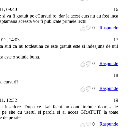
11, 09:40
16
i va fi gratuit pe eCursuri.ro, dar la acest curs nu au fost inca
Saptamana aceasta vor fi publicate primele lectii.
0
Raspunde
2012, 14:03
17
stiti ca nu totdeauna ce este gratuit este si indeajuns de util
ca este o solutie buna.
0
Raspunde
18
te cursuri?
0
Raspunde
11, 12:32
19
inscriere. Dupa ce ti-ai facut un cont, trebuie doar sa te
ci) pe site cu userul si parola si ai acces GRATUIT la toate
e de pe site.
0
Raspunde