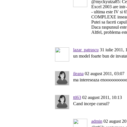
@myckyutza85: Ce
Excel 2003 are intr-
- ultima este IV si 6
COMPLEXE inseamna 
Putei sa faceti capul
Daca raspunsul este
Altfel, problema este
lazar_patrascu
31 iulie 2011, 
un model foarte bun de invatat 
ileana
02 august 2011, 03:07
ma intereseaza enooooooooo
ttl63
02 august 2011, 10:13
Cand incepe cursul?
admin
02 august 20