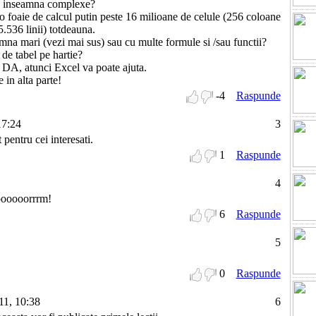
 inseamna complexe?
o foaie de calcul putin peste 16 milioane de celule (256 coloane
5.536 linii) totdeauna.
mari (vezi mai sus) sau cu multe formule si /sau functii?
 de tabel pe hartie?
 DA, atunci Excel va poate ajuta.
 in alta parte!
-4
Raspunde
17:24
3
pentru cei interesati.
1
Raspunde
4
oooooorrrm!
6
Raspunde
5
0
Raspunde
11, 10:38
6