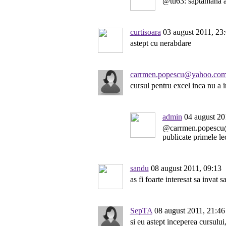
@ttl63: saptamana ac
curtisoara
03 august 2011, 23
astept cu nerabdare
carrmen.popescu@yahoo.co
cursul pentru excel inca nu a 
admin
04 august 20
@carrmen.popescu
publicate primele lec
sandu
08 august 2011, 09:13
as fi foarte interesat sa invat s
SepTA
08 august 2011, 21:46
si eu astept inceperea cursului