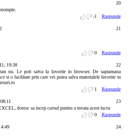
20
prompte.
-1
Raspunde
2
21
0
Raspunde
11, 19:38
22
an nu. Le poti salva la favorite in browser. De saptamana
e si o facilitate prin care vei putea salva materialele favorite in
rsuri.ro
1
Raspunde
 08:11
23
 EXCEL, doresc sa incep cursul puntru a invata acest lucru
0
Raspunde
14:49
24