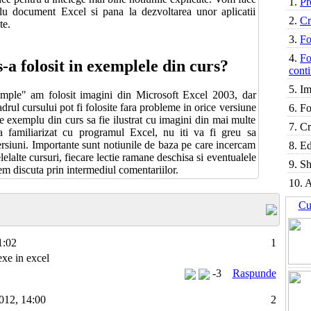
1.
Pr
u document Excel si pana la dezvoltarea unor aplicatii
2.
Cr
te.
3.
Fo
4.
Fo
-a folosit in exemplele din curs?
cont
5.
Im
emple" am folosit imagini din Microsoft Excel 2003, dar
adrul cursului pot fi folosite fara probleme in orice versiune
6.
Fo
e exemplu din curs sa fie ilustrat cu imagini din mai multe
7.
Cr
a familiarizat cu programul Excel, nu iti va fi greu sa
 versiuni. Importante sunt notiunile de baza pe care incercam
8.
Ed
elelalte cursuri, fiecare lectie ramane deschisa si eventualele
9.
Sh
tem discuta prin intermediul comentariilor.
10.
A
Cu
1:02
1
exe in excel
-3
Raspunde
2012, 14:00
2