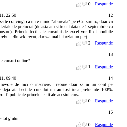
0
Raspunde
11, 22:50
12
 te convingi ca nu e nimic "abureala" pe eCursuri.ro, doar ca
teriale de prelucrat (de asta am si trecut data de 1 septembrie ca
ansare). Primele lectii ale cursului de excel vor fi disponibile
rebuia din wk trecut, dar s-a mai intarziat un pic)
2
Raspunde
13
te cursuri online?
1
Raspunde
11, 09:40
14
evoie de nici o inscriere. Trebuie doar sa ai un cont pe
 deja ai. Lectiile cursului nu au fost inca prelucrate 100%.
r fi publicate primele lectii ale acestui curs.
0
Raspunde
15
 tot gratuit
0
Raspunde