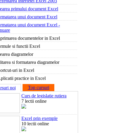
ezentarea interfetei Excel 2003
earea primului document Excel
rmatarea unui document Excel
rmatarea unui document Excel -
inuare
primarea documentelor in Excel
rmule si functii Excel
earea diagramelor
itarea si formatarea diagramelor
ortcut-uri in Excel
plicatii practice in Excel
Top cursuri
rsuri noi
Curs de legislatie rutiera
7 lectii online
Excel prin exemple
10 lectii online