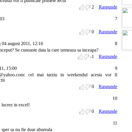
easta vor fi publicate primele lectii
2
Raspunde
:03
7
0
Raspunde
m
04 august 2011, 12:16
8
inceput? Se cunoaste data la care urmeaza sa inceapa?
-1
Raspunde
11, 15:00
9
@yahoo.com: cel mai tarziu in weekendul acesta vor fi
tii
0
Raspunde
10
a lucrez in excel!
0
Raspunde
11
, sper sa nu fie doar abureala