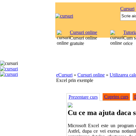
Cursuri
Cursuri online
Tutori
Cursuri online
Cum sa
gratuite
orice
eCursuri
»
Cursuri online
»
Utilizarea cal
Excel prin exemple
Cuprins curs
Prezentare curs
Cu ce ma ajuta daca st
Microsoft Excel este un program de
Astfel, dupa ce vei exersa notiunil