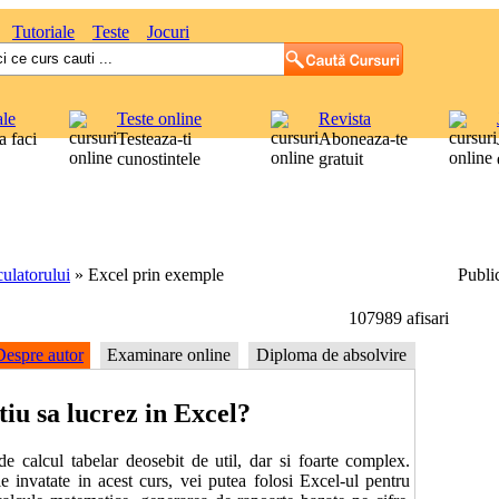
Tutoriale
Teste
Jocuri
ale
Teste online
Revista
 faci
Testeaza-ti
Aboneaza-te
cunostintele
gratuit
culatorului
»
Excel prin exemple
Public
107989 afisari
Despre autor
Examinare online
Diploma de absolvire
iu sa lucrez in Excel?
 calcul tabelar deosebit de util, dar si foarte complex.
e invatate in acest curs, vei putea folosi Excel-ul pentru