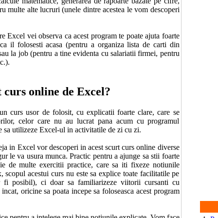
calcule matematice, generarea de rapoarte bazate pe cifre,
tru multe alte lucruri (unele dintre acestea le vom descoperi
e Excel vei observa ca acest program te poate ajuta foarte
ca il folosesti acasa (pentru a organiza lista de carti din
sau la job (pentru a tine evidenta cu salariatii firmei, pentru
c.).
t curs online de Excel?
 curs usor de folosit, cu explicatii foarte clare, care se
orilor, celor care nu au lucrat pana acum cu programul
sa utilizeze Excel-ul in activitatile de zi cu zi.
ja in Excel vor descoperi in acest scurt curs online diverse
gur le va usura munca. Practic pentru a ajunge sa stii foarte
e de multe exercitii practice, care sa iti fixeze notiunile
scopul acestui curs nu este sa explice toate facilitatile pe
fi posibil), ci doar sa familiarizeze viitorii cursanti cu
el incat, oricine sa poata incepe sa foloseasca acest program
ice pentru a intelege mai bine notiunile explicate. Vom face