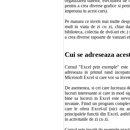
organizarea datelor, efectuarea de 
pentru a crea diverse grafice si pen
impreuna in acest curs).
Pe masura ce inveti mai multe despr
mult in viata de zi cu zi, chiar da
biblioteca, colectia de dvd-uri etc.) 
a crea diverse rapoarte de vanzari et
Cui se adreseaza aces
Cursul "Excel prin exemple" este un
adreseaza in primul rand incepat
Microsoft Excel si care vor sa invete 
De asemenea, si cei care lucreaza de
lucruri interesante si care in mod si
bine sa lucrezi in Excel este nevoi
invatate. Fiind un program complex, 
care le ofera Excel-ul (nici nu ar 
principalele functii din Excel, astf
in activitatile de zi cu zi.
Cursul este insotit de exemple pract