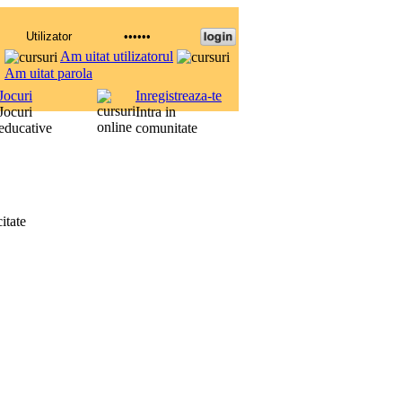
Am uitat utilizatorul
Am uitat parola
Jocuri
Inregistreaza-te
Jocuri
Intra in
educative
comunitate
itate