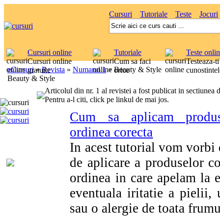
Cursuri
Tutoriale
Teste
Jocuri
Cursuri online
Tutoriale
Teste onli
Cursuri online
Cum sa faci
Testeaza-ti
eCursuri
»
Revista
»
Numarul 1
»
Beauty & Style
gratuite
orice
cunostintel
Beauty & Style
Articolul din nr. 1 al revistei a fost publicat in sectiunea d
Pentru a-l citi, click pe linkul de mai jos.
Cum sa aplicam produs
ordinea corecta
In acest tutorial vom vorbi
de aplicare a produselor c
ordinea in care apelam la e
eventuala iritatie a pielii
sau o alergie de toata frumu