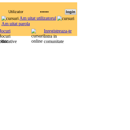
Am uitat utilizatorul
Am uitat parola
Jocuri
Inregistreaza-te
Jocuri
Intra in
itate
educative
comunitate