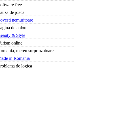
oftware free
auza de joaca
ovesti nemuritoare
agina de colorat
eauty & Style
urism online
omania, mereu surprinzatoare
ade in Romania
roblema de logica