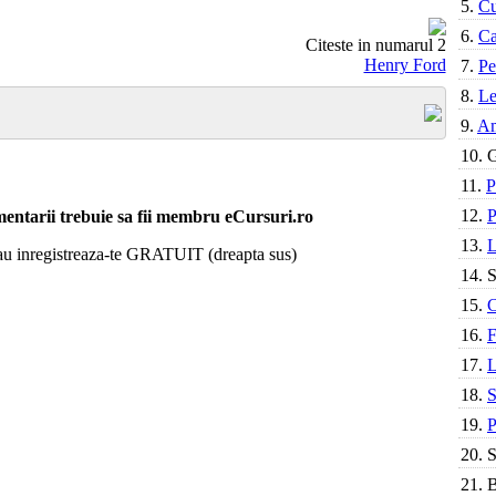
5.
Cu
6.
Ca
Citeste in numarul 2
Henry Ford
7.
Pe
8.
Le
9.
Am
10.
G
11.
P
12.
P
entarii trebuie sa fii membru eCursuri.ro
13.
L
 sau inregistreaza-te GRATUIT (dreapta sus)
14.
S
15.
C
16.
F
17.
L
18.
S
19.
P
20.
S
21.