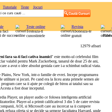
Tutoriale
Teste
Jocuri
ale
Teste online
Revista
 faci
Testeaza-ti
Aboneaza-te
i de succes
Public
cunostintele
gratuit
12979 afisari
i fara sa-ti faci cativa inamici
" este motto-ul celebrului film
lar valabil pentru Mark Zuckerberg, tanarul de doar 25 de ani,
care a avut o idee absolut geniala care i-a schimbat radical viata.
e Plains, New York, intr-o familie de evrei. Incepe programarea
le utilitare si jocuri. Pe cand era la liceu arata primele semen ale
 program care sa ii ajute pe colegii de birou ai tatalui sau sa
Acesta a fost doar inceputul.
a Player, un player audio ce folosea inteligenta artificial
izatorilor. Player-ul a primit calificativul 3 din 5 de catre revista
 companii, AOL si Microsoft care au incercat sa ii cumpere
 Mark refuza oferta si se decide sa urmeze facultatea Harvard, unde