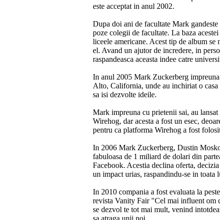
este acceptat in anul 2002.
Dupa doi ani de facultate Mark gandeste o
poze colegii de facultate. La baza acestei 
liceele americane. Acest tip de album se
el. Avand un ajutor de incredere, in per
raspandeasca aceasta indee catre univers
In anul 2005 Mark Zuckerberg impreuna cu 
Alto, California, unde au inchiriat o casa
sa isi dezvolte ideile.
Mark impreuna cu prietenii sai, au lansat 
Wirehog, dar acesta a fost un esec, deoarec
pentru ca platforma Wirehog a fost folosi
In 2006 Mark Zuckerberg, Dustin Moskov
fabuloasa de 1 miliard de dolari din parte
Facebook. Acestia declina oferta, decizi
un impact urias, raspandindu-se in toata 
In 2010 compania a fost evaluata la peste
revista Vanity Fair "Cel mai influent om
se dezvol te tot mai mult, venind intotdeaun
sa atraga unii noi.