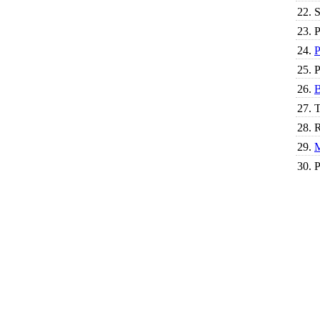
22.
S
23.
P
24.
P
25.
P
26.
B
27.
T
28.
R
29.
M
30.
P