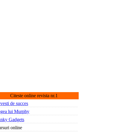
Citeste online revista nr.1
vesti de succes
gea lui Murphy
nky Gadgets
rsuri online