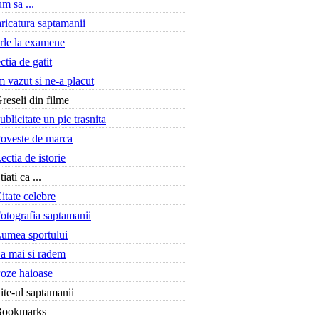
m sa ...
ricatura saptamanii
rle la examene
ctia de gatit
 vazut si ne-a placut
reseli din filme
ublicitate un pic trasnita
oveste de marca
ectia de istorie
tiati ca ...
itate celebre
otografia saptamanii
umea sportului
a mai si radem
oze haioase
ite-ul saptamanii
Bookmarks