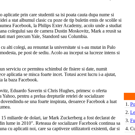
 aplicatie prin care studentii sa isi poata cauta dupa nume si
idei a stat albumul clasic cu poze de tip buletin emis de scolile si
 numea Facebook, la Philips Exter Academy, acolo unde a studiat
soana colegului sau de camera Dustin Moskovitz, Mark a reusit sa
itati mari precum Yale, Standord sau Columbia.
alti colegi, au renuntat la universitate si s-au mutat in Palo
 modesta, pe post de sediu. Acolo au inceput sa lucreze intens si
un serviciu ce permitea schimbul de fisiere si date, numit
e aplicatia se misca foarte incet. Totusi acest lucru i-a ajutat,
ta la baza Facebook.
itz, Eduardo Saverin si Chris Hughes, primesc o oferta
a Yahoo, pentru a prelua drepturile retelei de socializare
a dovendindu-se una foarte inspirata, deoarece Facebook a luat
1.
Po
lumea.
2.
Le
 15 miliarde de dolari, iar Mark Zuckerberg a fost declarat de
3.
Fu
 din lume in 2010". Reteaua de socializare Facebook continua sa
a cu aplicatii noi, care sa captiveze utilizatorii existenti, dar si
4.
Cu