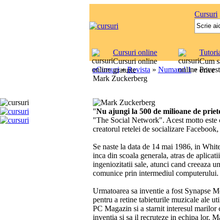
Cursuri
Cursuri online
Tutori
Cursuri online
Cum sa
eCursuri
»
Revista
»
Numarul 1
»
Povest
gratuite
orice
Mark Zuckerberg
"
Nu ajungi la 500 de milioane de prieten
"The Social Network". Acest motto este c
creatorul retelei de socializare Facebook, 
Se naste la data de 14 mai 1986, in Whit
inca din scoala generala, atras de aplicatii
ingeniozitatii sale, atunci cand creeaza un
comunice prin intermediul computerului. 
Urmatoarea sa inventie a fost Synapse Medi
pentru a retine tabieturile muzicale ale util
PC Magazin si a starnit interesul marilor
inventia si sa il recruteze in echipa lor.