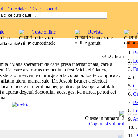
ri
Tutoriale
Teste
Jocuri
ale
Teste online
Revista
 faci
Testeaza-ti
Aboneaza-te
cunostintele
gratuit
afia saptamanii
1.
Po
3352 afisari
2.
Le
mita "Mana sperantei" de catre presa internationala, care a
3.
Fu
eu. Cel care a surprins momentul a fost Michael Clancy,
iste la o interventie chirurgicala la coloana, foarte complicata,
4.
Cu
aflat in uterul mamei sale. Dr. Joseph Bruner a efectuat
5.
Cu
a faca o incizie in uterul mamei, pentru a putea opera fatul. In
 a apucat degetul doctorului, acest gest i-a marcat pe toti cei
6.
Ca
una.
7.
Pe
8.
Le
Citeste in numarul 2
9.
Am
Copilul si vulturul
10.
G
11.
P