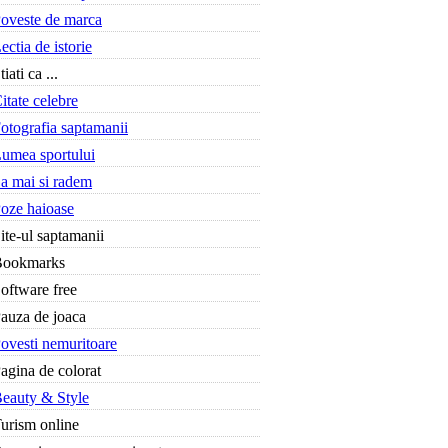
oveste de marca
ectia de istorie
tiati ca ...
itate celebre
otografia saptamanii
umea sportului
a mai si radem
oze haioase
ite-ul saptamanii
Bookmarks
oftware free
auza de joaca
ovesti nemuritoare
agina de colorat
eauty & Style
urism online