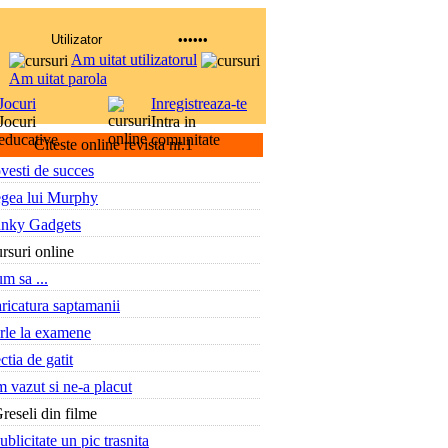
Am uitat utilizatorul
Am uitat parola
Jocuri
Inregistreaza-te
Jocuri
Intra in
educative
comunitate
Citeste online revista nr.1
vesti de succes
gea lui Murphy
nky Gadgets
rsuri online
m sa ...
ricatura saptamanii
rle la examene
ctia de gatit
 vazut si ne-a placut
reseli din filme
ublicitate un pic trasnita