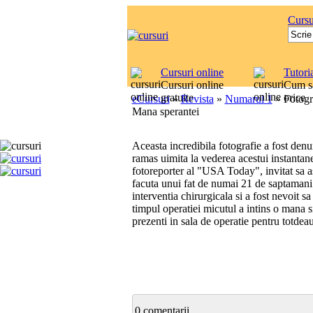
Cursu
Cursuri online
Tutori
Cursuri online
Cum sa
gratuite
orice
eCursuri
»
Revista
»
Numarul 1
»
Fotogr
Mana sperantei
Aceasta incredibila fotografie a fost denu
ramas uimita la vederea acestui instantan
fotoreporter al "USA Today", invitat sa as
facuta unui fat de numai 21 de saptamani 
interventia chirurgicala si a fost nevoit s
timpul operatiei micutul a intins o mana si
prezenti in sala de operatie pentru totdea
0 comentarii