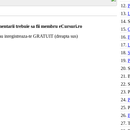
12.
P
13.
L
14.
S
entarii trebuie sa fii membru eCursuri.ro
15.
C
 sau inregistreaza-te GRATUIT (dreapta sus)
16.
F
17.
L
18.
S
19.
P
20.
S
21.
22.
S
23.
P
24.
P
25.
P
26.
B
27.
T