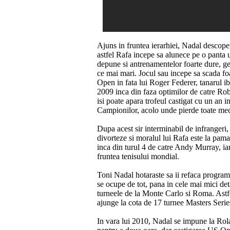
Ajuns in fruntea ierarhiei, Nadal descoper
astfel Rafa incepe sa alunece pe o panta u
depune si antrenamentelor foarte dure, ge
ce mai mari. Jocul sau incepe sa scada foa
Open in fata lui Roger Federer, tanarul i
2009 inca din faza optimilor de catre Rob
isi poate apara trofeul castigat cu un an 
Campionilor, acolo unde pierde toate mec
Dupa acest sir interminabil de infrangeri, 
divorteze si moralul lui Rafa este la pam
inca din turul 4 de catre Andy Murray, ia
fruntea tenisului mondial.
Toni Nadal hotaraste sa ii refaca programu
se ocupe de tot, pana in cele mai mici det
turneele de la Monte Carlo si Roma. Astfel 
ajunge la cota de 17 turnee Masters Series
In vara lui 2010, Nadal se impune la Rol