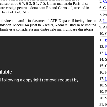
5.
Cu
u scorul de 6-7, 6-3, 6-1, 7-5. Un an mai tarziu Paris-ul se
 care castiga pentru a doua oara Roland Garros-ul, trecand in
6.
Ca
 1-6, 6-1, 6-4, 7-6).
7.
Pe
 devine numarul 1 in clasamentul ATP. Dupa ce il invinge inca o
8.
Le
bledon. Meciul s-a jucat in 5 seturi, Nadal reusind sa se impuna
9.
Am
 finala este considerata una dintre cele mai frumoase din istoria
10.
G
11.
P
12.
P
13.
L
14.
S
15.
C
16.
F
17.
L
18.
S
19.
P
20.
S
21.