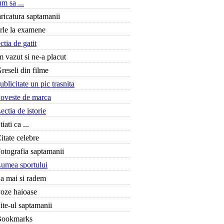
m sa ...
ricatura saptamanii
rle la examene
ctia de gatit
 vazut si ne-a placut
reseli din filme
ublicitate un pic trasnita
oveste de marca
ectia de istorie
tiati ca ...
itate celebre
otografia saptamanii
umea sportului
a mai si radem
oze haioase
ite-ul saptamanii
Bookmarks