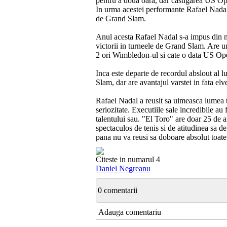
pentru a doua oara, dar castigarea US Ope
In urma acestei performante Rafael Nadal in
de Grand Slam.
Anul acesta Rafael Nadal s-a impus din n
victorii in turneele de Grand Slam. Are u
2 ori Wimbledon-ul si cate o data US Op
Inca este departe de recordul abslout al 
Slam, dar are avantajul varstei in fata elv
Rafael Nadal a reusit sa uimeasca lumea t
seriozitate. Executiile sale incredibile au f
talentului sau. "El Toro" are doar 25 de a
spectaculos de tenis si de atitudinea sa d
pana nu va reusi sa doboare absolut toate 
Citeste in numarul 4
Daniel Negreanu
0 comentarii
Adauga comentariu