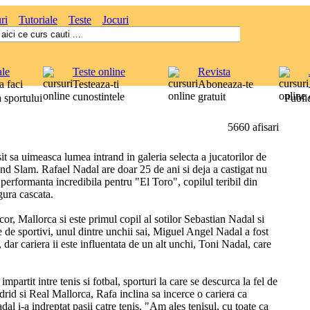
ri
Tutoriale
Teste
Jocuri
ale
Teste online
Revista
 faci
Testeaza-ti
Aboneaza-te
cunostintele
gratuit
sportului
Public
5660 afisari
it sa uimeasca lumea intrand in galeria selecta a jucatorilor de
and Slam. Rafael Nadal are doar 25 de ani si deja a castigat nu
erformanta incredibila pentru "El Toro", copilul teribil din
gura cascata.
r, Mallorca si este primul copil al sotilor Sebastian Nadal si
 de sportivi, unul dintre unchii sai, Miguel Angel Nadal a fost
dar cariera ii este influentata de un alt unchi, Toni Nadal, care
partit intre tenis si fotbal, sporturi la care se descurca la fel de
rid si Real Mallorca, Rafa inclina sa incerce o cariera ca
al i-a indreptat pasii catre tenis. "Am ales tenisul, cu toate ca