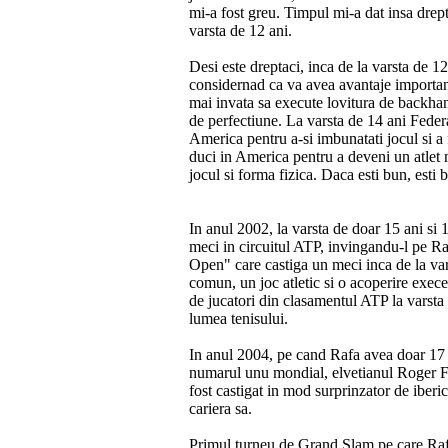
mi-a fost greu. Timpul mi-a dat insa drept
varsta de 12 ani.
Desi este dreptaci, inca de la varsta de 1
considernad ca va avea avantaje importan
mai invata sa execute lovitura de backha
de perfectiune. La varsta de 14 ani Federa
America pentru a-si imbunatati jocul si a
duci in America pentru a deveni un atlet 
jocul si forma fizica. Daca esti bun, esti 
In anul 2002, la varsta de doar 15 ani si
meci in circuitul ATP, invingandu-l pe R
Open" care castiga un meci inca de la vars
comun, un joc atletic si o acoperire exece
de jucatori din clasamentul ATP la varsta 
lumea tenisului.
In anul 2004, pe cand Rafa avea doar 17 an
numarul unu mondial, elvetianul Roger Fe
fost castigat in mod surprinzator de iberi
cariera sa.
Primul turneu de Grand Slam pe care Rafa