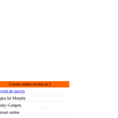
Citeste online revista nr.5
vesti de succes
gea lui Murphy
nky Gadgets
rsuri online