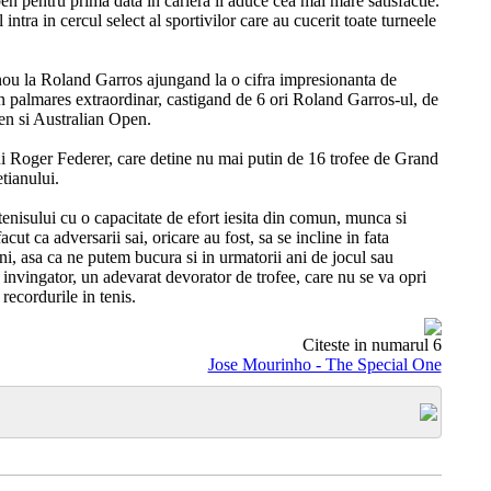
n pentru prima data in cariera ii aduce cea mai mare satisfactie.
tra in cercul select al sportivilor care au cucerit toate turneele
ou la Roland Garros ajungand la o cifra impresionanta de
n palmares extraordinar, castigand de 6 ori Roland Garros-ul, de
en si Australian Open.
lui Roger Federer, care detine nu mai putin de 16 trofee de Grand
etianului.
enisului cu o capacitate de efort iesita din comun, munca si
acut ca adversarii sai, oricare au fost, sa se incline in fata
ni, asa ca ne putem bucura si in urmatorii ani de jocul sau
e invingator, un adevarat devorator de trofee, care nu se va opri
recordurile in tenis.
Citeste in numarul 6
Jose Mourinho - The Special One