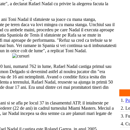
ate", a declarat Rafael Nadal cu privire la alegerea facuta la
2 ani Toni Nadal il sfatuieste sa joace cu mana stanga,
te pe teren daca va lovi mingea cu mana stanga. Unchiul sau il
nd cu ambele maini, procedeu pe care Nadal il executa aproape
tia Spaniola de Tenis il sfatuieste pe Rafa sa se mute in
 fi mai aproape de performanta. "Refuz sa cred ca trebuie sa te
mai bun. Vei ramane in Spania si vei continua sa-ti imbunatatesti
bun in orice colt de lume", a replicat Toni Nadal.
 10 luni, numarul 762 in lume, Rafael Nadal castiga primul sau
amon Delgado si devenind astfel al noulea jucator din "era
ta de 16 ani neimpliniti. Avand o conditie fizica iesita din
lenta a terenului, Rafael Nadal, reuseste sa ajunga in primii 50
de doar 17 ani. Era unul dintre cei mai promitatori tineri din
1.
Po
i si se afla pe locul 37 in clasamentul ATP, il intalneste pe
derer (22 de ani) in cadrul turneului Miami Masters. Meciul a
2.
Le
c, iar Nadal incepea sa dea semne ca are planuri mari legate de
3.
Fu
4.
Cu
el Nadal il castiga este Roland Garros, in anul 2005