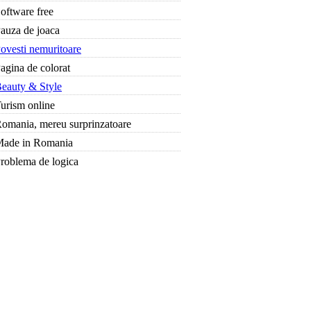
oftware free
auza de joaca
ovesti nemuritoare
agina de colorat
eauty & Style
urism online
omania, mereu surprinzatoare
ade in Romania
roblema de logica