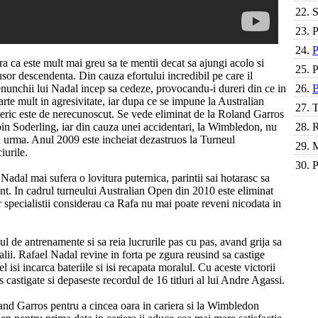
22.
S
23.
P
24.
P
a ca este mult mai greu sa te mentii decat sa ajungi acolo si
25.
P
sor descendenta. Din cauza efortului incredibil pe care il
nunchii lui Nadal incep sa cedeze, provocandu-i dureri din ce in
26.
B
rte mult in agresivitate, iar dupa ce se impune la Australian
27.
T
beric este de nerecunoscut. Se vede eliminat de la Roland Garros
in Soderling, iar din cauza unei accidentari, la Wimbledon, nu
28.
R
in urma. Anul 2009 este incheiat dezastruos la Turneul
29.
M
iurile.
30.
P
Nadal mai sufera o lovitura puternica, parintii sai hotarasc sa
ant. In cadrul turneului Australian Open din 2010 este eliminat
r specialistii considerau ca Rafa nu mai poate reveni nicodata in
l de antrenamente si sa reia lucrurile pas cu pas, avand grija sa
alii. Rafael Nadal revine in forta pe zgura reusind sa castige
isi incarca bateriile si isi recapata moralul. Cu aceste victorii
 castigate si depaseste recordul de 16 titluri al lui Andre Agassi.
and Garros pentru a cincea oara in cariera si la Wimbledon