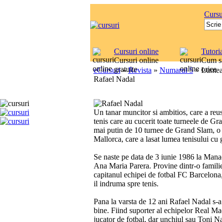
Cursu
Cursuri online
Tutori
Cursuri online
Cum sa
gratuite
orice
eCursuri
»
Revista
»
Numarul 5
»
Lumea 
Rafael Nadal
Un tanar muncitor si ambitios, care a reus
tenis care au cucerit toate turneele de Gr
mai putin de 10 turnee de Grand Slam, o p
Mallorca, care a lasat lumea tenisului cu 
Se naste pe data de 3 iunie 1986 la Manaco
Ana Maria Parera. Provine dintr-o familie
capitanul echipei de fotbal FC Barcelona, 
il indruma spre tenis.
Pana la varsta de 12 ani Rafael Nadal s-a im
bine. Fiind suporter al echipelor Real Mad
jucator de fotbal, dar unchiul sau Toni Nad