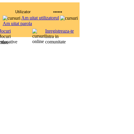
Am uitat utilizatorul
Am uitat parola
Jocuri
Inregistreaza-te
Jocuri
Intra in
educative
comunitate
itate