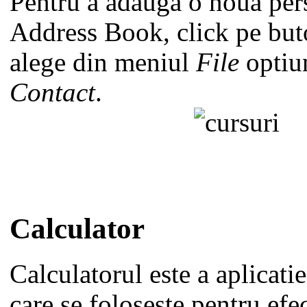
Pentru a adauga o noua per
Address Book, click pe bu
alege din meniul
File
optiu
Contact
.
Calculator
Calculatorul este a aplicat
care se foloseste pentru efe