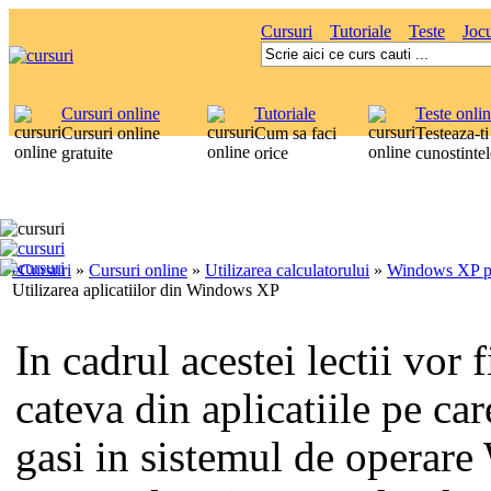
Cursuri
Tutoriale
Teste
Jocu
Cursuri online
Tutoriale
Teste onli
Cursuri online
Cum sa faci
Testeaza-ti
gratuite
orice
cunostintel
eCursuri
»
Cursuri online
»
Utilizarea calculatorului
»
Windows XP p
Utilizarea aplicatiilor din Windows XP
In cadrul acestei lectii vor 
cateva din aplicatiile pe ca
gasi in sistemul de operar