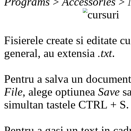
Programs
>
Accessories
>
Fisierele create si editate c
general, au extensia
.txt
.
Pentru a salva un document
File
, alege optiunea
Save
sa
simultan tastele CTRL + S.
Pentru a gasi un text in cadr