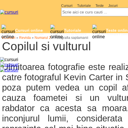
Cursuri
Tutoriale
Teste
Jocuri
Cursuri online
Tutoriale
Teste onlin
Cursuri online gratuite
Cum sa faci orice
Testeaza-ti cuno
eCursuri
»
Revista
»
Numarul 2
»
Fotografia saptamanii
Copilul si vulturul
Uimitoarea fotografie este reali
catre fotograful Kevin Carter in 
poza putem vedea un copil afr
cauza foametei si un vultu
rabdator ca acesta sa moara
inconjurul lumii, considerat