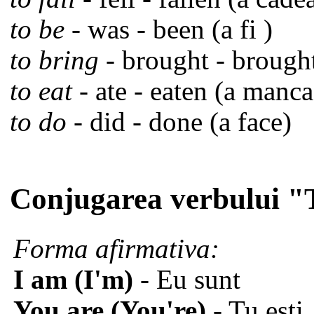
to be
- was - been (a fi )
to bring
- brought - brough
to eat
- ate - eaten (a manca
to do
- did - done (a face)
Conjugarea verbului 
Forma afirmativa:
I am (I'm)
- Eu sunt
You are (You're)
- Tu esti