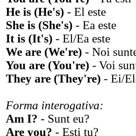
He is (He's)
- El este
She is (She's)
- Ea este
It is (It's)
- El/Ea este
We are (We're)
- Noi sun
You are (You're)
- Voi sun
They are (They're)
- Ei/El
Forma interogativa:
Am I?
- Sunt eu?
Are you?
- Esti tu?