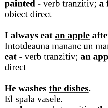
painted
- verb tranzitiv;
a 
obiect direct
I always
eat
an apple
afte
Intotdeauna mananc un mar
eat
- verb tranzitiv;
an app
direct
He
washes
the dishes
.
El spala vasele.