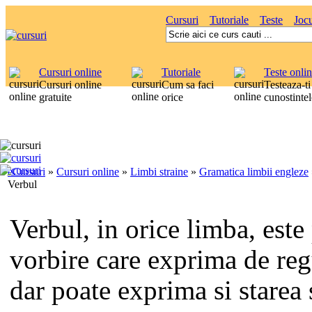
Cursuri
Tutoriale
Teste
Jocu
Cursuri online
Tutoriale
Teste onli
Cursuri online
Cum sa faci
Testeaza-ti
gratuite
orice
cunostintel
eCursuri
»
Cursuri online
»
Limbi straine
»
Gramatica limbii engleze
Verbul
Verbul, in orice limba, este
vorbire care exprima de reg
dar poate exprima si starea 