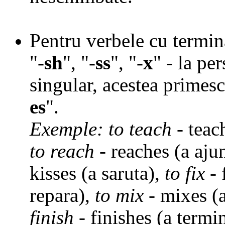
Pentru verbele cu termin
"
-sh
"
,
"
-ss
"
,
"
-x
"
- la per
singular, acestea primes
es
"
.
Exemple:
to teach
- teac
to reach
- reaches (a aju
kisses (a saruta),
to fix
- 
repara),
to mix
- mixes (
finish
- finishes (a termi