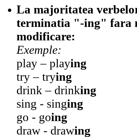
La majoritatea verbelo
terminatia "-ing" fara 
modificare:
Exemple:
play – play
ing
try – try
ing
drink – drink
ing
sing - sing
ing
go - go
ing
draw - draw
ing