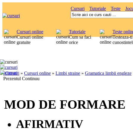
Cursuri
Tutoriale
Teste
Jocu
Cursuri online
Tutoriale
Teste onli
Cursuri online
Cum sa faci
Testeaza-ti
gratuite
orice
cunostintel
eCursuri
»
Cursuri online
»
Limbi straine
»
Gramatica limbii engleze
Prezentul Continuu
MOD DE FORMARE
AFIRMATIV