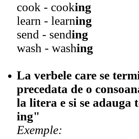
cook - cook
ing
learn - learn
ing
send - send
ing
wash - wash
ing
La verbele care se termi
precedata de o consoan
la litera e si se adauga
ing"
Exemple: