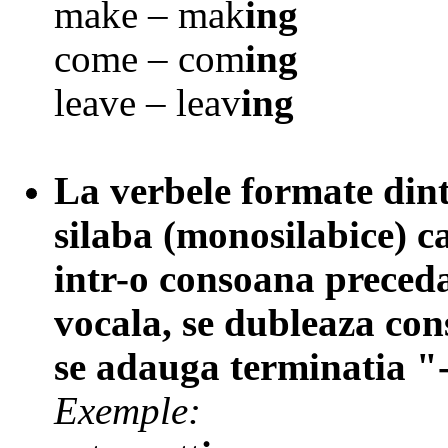
make – mak
ing
come – com
ing
leave – leav
ing
La verbele formate din
silaba (monosilabice) c
intr-o consoana preced
vocala, se dubleaza con
se adauga terminatia "
Exemple: