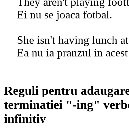
They aren't playing footb
Ei nu se joaca fotbal.
She isn't having lunch a
Ea nu ia pranzul in aces
Reguli pentru adaugar
terminatiei "-ing" verb
infinitiv