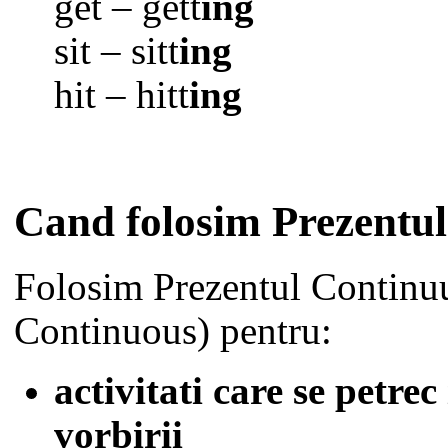
get – gett
ing
sit – sitt
ing
hit – hitt
ing
Cand folosim Prezentu
Folosim Prezentul Continuu
Continuous) pentru:
activitati care se petre
vorbirii