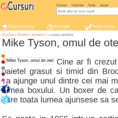
Cursuri
Tutoriale
Teste
Jocuri
Cursuri online
Tutoriale
Teste online
Cursuri online gratuite
Cum sa faci orice
Testeaza-ti cunostint
eCursuri
»
Revista
»
Numarul 2
»
Lumea sportului
Mike Tyson, omul de ote
Cine ar fi crezu
baietel grasut si timid din Br
va ajunge unul dintre cei mai m
lumea boxului. Un boxer de ca
care toata lumea ajunsese sa s