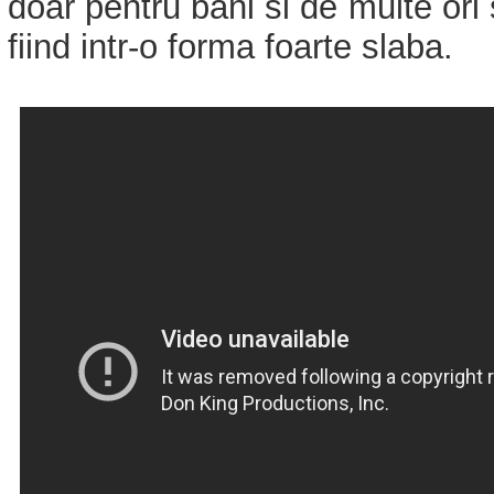
doar pentru bani si de multe ori 
fiind intr-o forma foarte slaba.