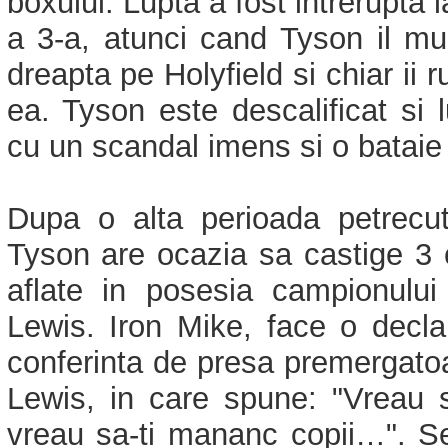
boxului. Lupta a fost intrerupta l
a 3-a, atunci cand Tyson il m
dreapta pe Holyfield si chiar ii 
ea. Tyson este descalificat si 
cu un scandal imens si o bataie
Dupa o alta perioada petrecut
Tyson are ocazia sa castige 3 
aflate in posesia campionulu
Lewis. Iron Mike, face o decla
conferinta de presa premergato
Lewis, in care spune: "Vreau s
vreau sa-ti mananc copii…". Se