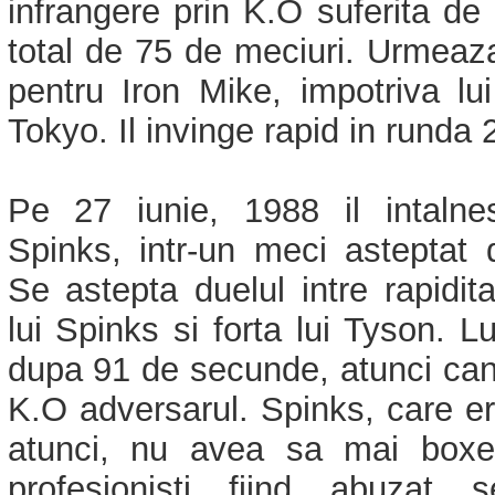
infrangere prin K.O suferita de
total de 75 de meciuri. Urmeaz
pentru Iron Mike, impotriva lu
Tokyo. Il invinge rapid in runda 
Pe 27 iunie, 1988 il intalne
Spinks, intr-un meci asteptat 
Se astepta duelul intre rapidita
lui Spinks si forta lui Tyson. L
dupa 91 de secunde, atunci can
K.O adversarul. Spinks, care e
atunci, nu avea sa mai boxez
profesionisti fiind abuzat 