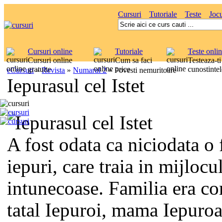
Cursuri
Tutoriale
Teste
Jocu
Cursuri online
Tutoriale
Teste onli
Cursuri online
Cum sa faci
Testeaza-ti
gratuite
orice
cunostintel
eCursuri
»
Revista
»
Numarul 2
»
Povesti nemuritoare
Iepurasul cel Istet
A fost odata ca niciodata o 
iepuri, care traia in mijlocu
intunecoase. Familia era c
tatal Iepuroi, mama Iepuroai