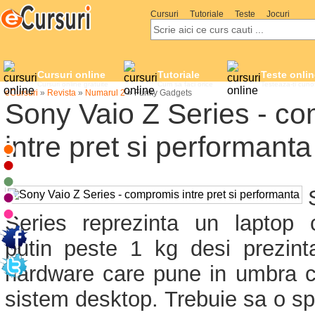
Cursuri
Tutoriale
Teste
Jocuri
Cursuri online
Tutoriale
Teste onlin
Cursuri online gratuite
Cum sa faci orice
Testeaza-ti cuno
eCursuri
»
Revista
»
Numarul 2
»
Funky Gadgets
Sony Vaio Z Series - c
intre pret si performanta
Series reprezinta un laptop 
putin peste 1 kg desi prezinta
hardware care pune in umbra cu
sistem desktop. Trebuie sa o sp