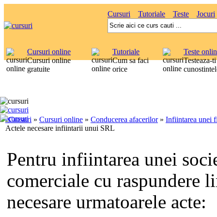
Cursuri
Tutoriale
Teste
Jocuri
Cursuri online
Tutoriale
Teste onli
Cursuri online
Cum sa faci
Testeaza-ti
gratuite
orice
cunostintel
eCursuri
»
Cursuri online
»
Conducerea afacerilor
»
Infiintarea unei 
Actele necesare infiintarii unui SRL
Pentru infiintarea unei socie
comerciale cu raspundere li
necesare urmatoarele acte: