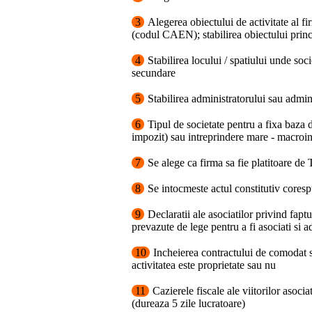
3
Alegerea obiectului de activitate al fir
(codul CAEN); stabilirea obiectului princi
4
Stabilirea locului / spatiului unde soci
secundare
5
Stabilirea administratorului sau adminis
6
Tipul de societate pentru a fixa baza 
impozit) sau intreprindere mare - macroi
7
Se alege ca firma sa fie platitoare de
8
Se intocmeste actul constitutiv coresp
9
Declaratii ale asociatilor privind fapt
prevazute de lege pentru a fi asociati si a
10
Incheierea contractului de comodat s
activitatea este proprietate sau nu
11
Cazierele fiscale ale viitorilor asoci
(dureaza 5 zile lucratoare)