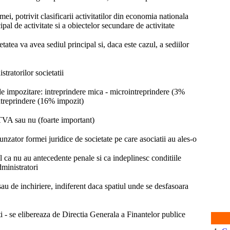
mei, potrivit clasificarii activitatilor din economia nationala
pal de activitate si a obiectelor secundare de activitate
etatea va avea sediul principal si, daca este cazul, a sediilor
tratorilor societatii
de impozitare: intreprindere mica - microintreprindere (3%
ntreprindere (16% impozit)
 TVA sau nu (foarte important)
unzator formei juridice de societate pe care asociatii au ales-o
ul ca nu au antecedente penale si ca indeplinesc conditiile
dministratori
au de inchiriere, indiferent daca spatiul unde se desfasoara
ati - se elibereaza de Directia Generala a Finantelor publice