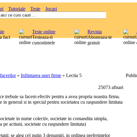
ri
Tutoriale
Teste
Jocuri
ale
Teste online
Revista
 faci
Testeaza-ti
Aboneaza-te
cunostintele
gratuit
acerilor
»
Infiintarea unei firme
»
Lectia 5
Public
25073 afisari
ce trebuie sa facem efectiv pentru a avea propria noastra firma.
e in general si in special pentru societatea cu raspundere limitata
societate in nume colectiv, societate in comandita simpla,
a pe actiuni, societate cu raspundere limitata)
atii: se aleg cel putin 3 denumiri, in ordinea preferintelor