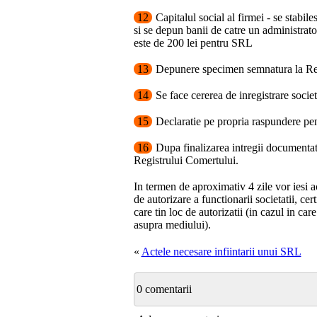
12
Capitalul social al firmei - se stabi
si se depun banii de catre un administrato
este de 200 lei pentru SRL
13
Depunere specimen semnatura la Regi
14
Se face cererea de inregistrare societ
15
Declaratie pe propria raspundere pent
16
Dupa finalizarea intregii documentat
Registrului Comertului.
In termen de aproximativ 4 zile vor iesi ac
de autorizare a functionarii societatii, cert
care tin loc de autorizatii (in cazul in ca
asupra mediului).
«
Actele necesare infiintarii unui SRL
0 comentarii