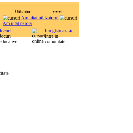
Am uitat utilizatorul
Am uitat parola
Jocuri
Inregistreaza-te
Jocuri
Intra in
educative
comunitate
itate