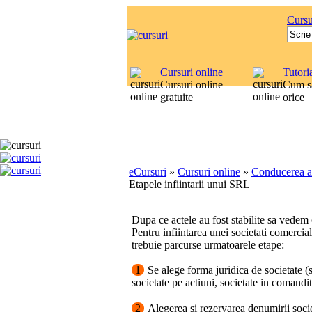
Cursu
Cursuri online
Tutori
Cursuri online
Cum sa
gratuite
orice
eCursuri
»
Cursuri online
»
Conducerea af
Etapele infiintarii unui SRL
Dupa ce actele au fost stabilite sa vedem 
Pentru infiintarea unei societati comercial
trebuie parcurse urmatoarele etape:
1
Se alege forma juridica de societate (
societate pe actiuni, societate in comandit
2
Alegerea si rezervarea denumirii societ