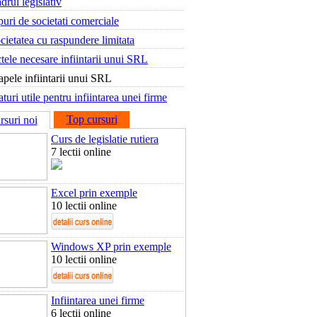
drul legislativ
puri de societati comerciale
cietatea cu raspundere limitata
tele necesare infiintarii unui SRL
apele infiintarii unui SRL
aturi utile pentru infiintarea unei firme
Top cursuri
rsuri noi
Curs de legislatie rutiera
7 lectii online
Excel prin exemple
10 lectii online
Windows XP prin exemple
10 lectii online
Infiintarea unei firme
6 lectii online