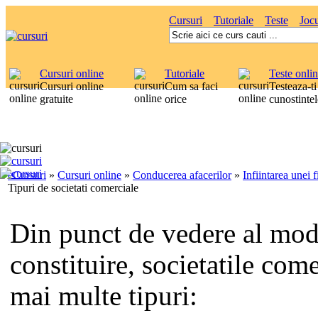
Cursuri
Tutoriale
Teste
Jocu
Cursuri online
Tutoriale
Teste onli
Cursuri online
Cum sa faci
Testeaza-ti
gratuite
orice
cunostintel
eCursuri
»
Cursuri online
»
Conducerea afacerilor
»
Infiintarea unei 
Tipuri de societati comerciale
Din punct de vedere al mod
constituire, societatile com
mai multe tipuri: