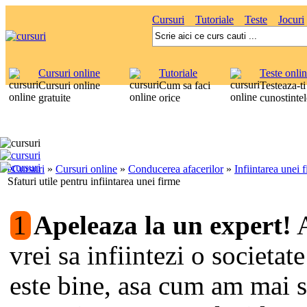
Cursuri
Tutoriale
Teste
Jocuri
Cursuri online
Tutoriale
Teste onli
Cursuri online
Cum sa faci
Testeaza-ti
gratuite
orice
cunostintel
eCursuri
»
Cursuri online
»
Conducerea afacerilor
»
Infiintarea unei 
Sfaturi utile pentru infiintarea unei firme
1
Apeleaza la un expert!
A
vrei sa infiintezi o societat
este bine, asa cum am mai s