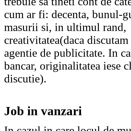
trebuie sa tineti cont de cate
cum ar fi: decenta, bunul-g
masurii si, in ultimul rand,
creativitatea(daca discutam
agentie de publicitate. In c
bancar, originalitatea iese c
discutie).
Job in vanzari
In cazul in care locul de mu