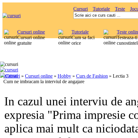
Cursuri
Tutoriale
Teste
Jocu
Cursuri online
Tutoriale
Teste onli
Cursuri online
Cum sa faci
Testeaza-ti
gratuite
orice
cunostintel
eCursuri
»
Cursuri online
»
Hobby
»
Curs de Fashion
»
Lectia 3
Cum ne imbracam la interviul de angajare
In cazul unei interviu de an
expresia "Prima impresie c
aplica mai mult ca niciodata