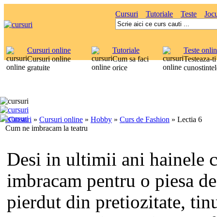
Cursuri
Tutoriale
Teste
Jocu
Cursuri online
Tutoriale
Teste onli
Cursuri online
Cum sa faci
Testeaza-ti
gratuite
orice
cunostintel
eCursuri
»
Cursuri online
»
Hobby
»
Curs de Fashion
»
Lectia 6
Cum ne imbracam la teatru
Desi in ultimii ani hainele 
imbracam pentru o piesa de 
pierdut din pretiozitate, tin