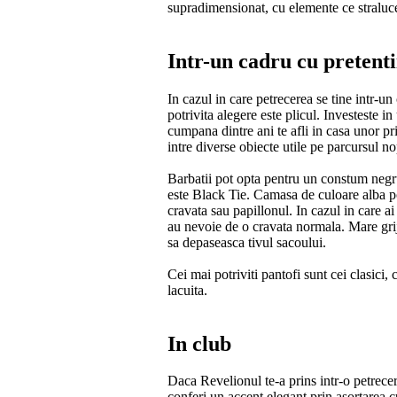
supradimensionat, cu elemente ce straluc
Intr-un cadru cu pretenti
In cazul in care petrecerea se tine intr-u
potrivita alegere este plicul. Investeste i
cumpana dintre ani te afli in casa unor pri
intre diverse obiecte utile pe parcursul nop
Barbatii pot opta pentru un constum negru
este Black Tie. Camasa de culoare alba po
cravata sau papillonul. In cazul in care ai
au nevoie de o cravata normala. Mare grija
sa depaseasca tivul sacoului.
Cei mai potriviti pantofi sunt cei clasici,
lacuita.
In club
Daca Revelionul te-a prins intr-o petrecer
conferi un accent elegant prin asortarea c