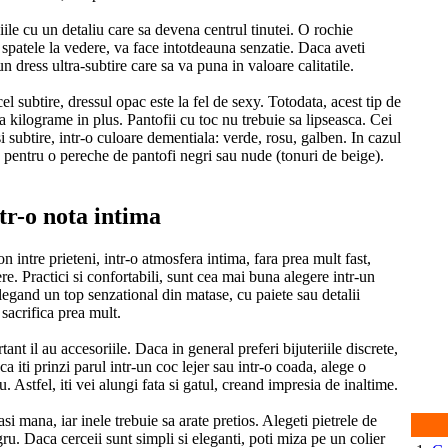
ile cu un detaliu care sa devena centrul tinutei. O rochie
e spatele la vedere, va face intotdeauna senzatie. Daca aveti
n dress ultra-subtire care sa va puna in valoare calitatile.
el subtire, dressul opac este la fel de sexy. Totodata, acest tip de
a kilograme in plus. Pantofii cu toc nu trebuie sa lipseasca. Cei
t si subtire, intr-o culoare dementiala: verde, rosu, galben. In cazul
a pentru o pereche de pantofi negri sau nude (tonuri de beige).
tr-o nota intima
 intre prieteni, intr-o atmosfera intima, fara prea mult fast,
e. Practici si confortabili, sunt cea mai buna alegere intr-un
 alegand un top senzational din matase, cu paiete sau detalii
e sacrifica prea mult.
ant il au accesoriile. Daca in general preferi bijuteriile discrete,
 iti prinzi parul intr-un coc lejer sau intr-o coada, alege o
 Astfel, iti vei alungi fata si gatul, creand impresia de inaltime.
si mana, iar inele trebuie sa arate pretios. Alegeti pietrele de
ru. Daca cerceii sunt simpli si eleganti, poti miza pe un colier