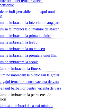
rderoba unei femei: Obiecte
pensabile
iecte indispensabile in dulapul unui
at
m ne imbracam la interviul de angajare
m sa te imbraci la o intalnire de afaceri
m ne imbracam la prima intalnire
m ne imbracam la teatru
m ne imbracam la un concert
m ne imbracam la premiera unui film
m ne imbracam la scoala
um ne imbracam la fitness
um ne imbracam la picnic sau la gratar
agajul femeilor pentru vacanta de vara
agajul barbatilor pentru vacanta de vara
um ne imbracam la petrecerea de
lion
um sa te imbraci daca esti miniona