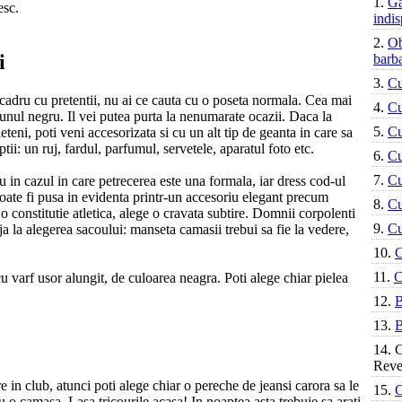
1.
Ga
esc.
indis
2.
Ob
i
barb
3.
Cu
n cadru cu pretentii, nu ai ce cauta cu o poseta normala. Cea mai
4.
Cu
n unul negru. Il vei putea purta la nenumarate ocazii. Daca la
5.
Cu
eteni, poti veni accesorizata si cu un alt tip de geanta in care sa
tii: un ruj, fardul, parfumul, servetele, aparatul foto etc.
6.
Cu
7.
Cu
 in cazul in care petrecerea este una formala, iar dress cod-ul
ate fi pusa in evidenta printr-un accesoriu elegant precum
8.
Cu
 o constitutie atletica, alege o cravata subtire. Domnii corpolenti
9.
Cu
 la alegerea sacoului: manseta camasii trebui sa fie la vedere,
10.
C
11.
C
 cu varf usor alungit, de culoarea neagra. Poti alege chiar pielea
12.
B
13.
B
14.
C
Reve
e in club, atunci poti alege chiar o pereche de jeansi carora sa le
15.
C
u o camasa. Lasa tricourile acasa! In noaptea asta trebuie sa arati