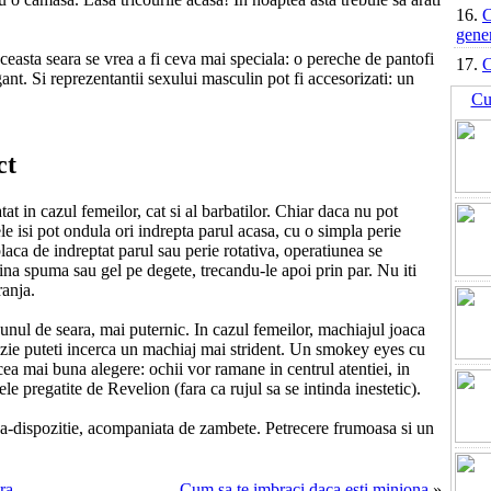
16.
C
gene
aceasta seara se vrea a fi ceva mai speciala: o pereche de pantofi
17.
C
gant. Si reprezentantii sexului masculin pot fi accesorizati: un
Cu
ct
at in cazul femeilor, cat si al barbatilor. Chiar daca nu pot
e isi pot ondula ori indrepta parul acasa, cu o simpla perie
laca de indreptat parul sau perie rotativa, operatiunea se
tina spuma sau gel pe degete, trecandu-le apoi prin par. Nu iti
ranja.
unul de seara, mai puternic. In cazul femeilor, machiajul joaca
cazie puteti incerca un machiaj mai strident. Un smokey eyes cu
ea mai buna alegere: ochii vor ramane in centrul atentiei, in
le pregatite de Revelion (fara ca rujul sa se intinda inestetic).
na-dispozitie, acompaniata de zambete. Petrecere frumoasa si un
ra
Cum sa te imbraci daca esti miniona
»