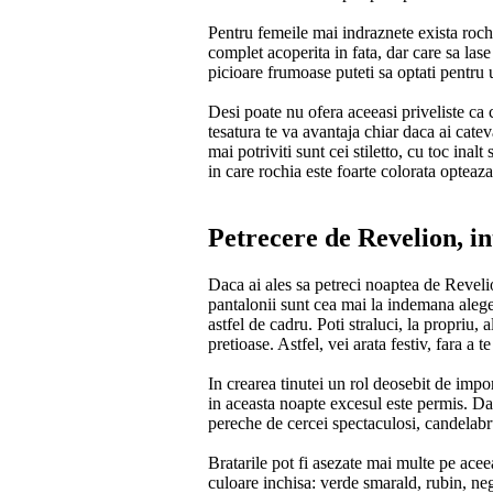
Pentru femeile mai indraznete exista rochi
complet acoperita in fata, dar care sa las
picioare frumoase puteti sa optati pentru u
Desi poate nu ofera aceeasi priveliste ca c
tesatura te va avantaja chiar daca ai catev
mai potriviti sunt cei stiletto, cu toc inal
in care rochia este foarte colorata opteaz
Petrecere de Revelion, in
Daca ai ales sa petreci noaptea de Revelion
pantalonii sunt cea mai la indemana aleger
astfel de cadru. Poti straluci, la propriu,
pretioase. Astfel, vei arata festiv, fara a t
In crearea tinutei un rol deosebit de import
in aceasta noapte excesul este permis. Daca
pereche de cercei spectaculosi, candelabru.
Bratarile pot fi asezate mai multe pe aceea
culoare inchisa: verde smarald, rubin, neg