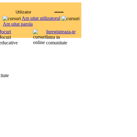
Am uitat utilizatorul
Am uitat parola
Jocuri
Inregistreaza-te
Jocuri
Intra in
educative
comunitate
itate