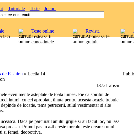
ri
Tutoriale
Teste
Jocuri
ale
Teste online
Revista
 faci
Testeaza-ti
Aboneaza-te
cunostintele
gratuit
s de Fashion
»
Lectia 14
Public
ion
13721 afisari
ele evenimente asteptate de toata lumea. Fie ca spiritul de
etreci intimi, cu cei apropiati, tinuta pentru aceasta ocazie trebuie
 depinde de locatie, tema petrecerii, stilul vestimentar si alte
os.
ceasca. Daca pe parcursul anului grijile si-au facut loc, nu lasa
asa proasta. Primul pas in a-ti creste moralul este crearea unui
ati si femei, deopotriva.