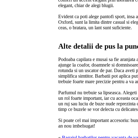
elegant, chiar de alegi blugii.
Evident ca poti alege pantofi sport, insa 
Oxford, sunt la limita dintre casual si ele
ceas, o bratara, un lant sunt suficiente.
Alte detalii de pus la pun
Podoaba capilara e musai sa fie aranjata at
ajunge la coafor, doamnele si domnisoarel
rotunda si un uscator de par. Daca aveti p
simplifica simtitor. Barbatii pot aplica pu
trebuie foarte mare precizie pentru a va a
Parfumul nu trebuie sa lipseasca. Alegeti 
un rol foarte important, iar cu aceasta o
un ruj sau luciu de buze nude reprezinta c
timp ce buzele se vor delecta cu delicatese
Si poate cel mai important accesoriu: bu
an nou imbelsugat!
«
Bagajul barbatilor pentru vacanta de va