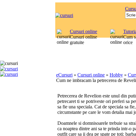
Cursu
Cursuri online
Tutori
Cursuri online
Cum sa
gratuite
orice
eCursuri
»
Cursuri online
»
Hobby
»
Cur
Cum ne imbracam la petrecerea de Revel
Petrecerea de Revelion este unul din putin
petrecaret ti se potriveste ori preferi sa p
sa fie una speciala. Cat de speciala sa fie,
circumstante pe care le vom detalia mai j
Doamnele si domnisoarele trebuie sa stralu
ca noaptea dintre ani sa te prinda intr-o p
outfit care sa ii dea pe spate pe toti: barb