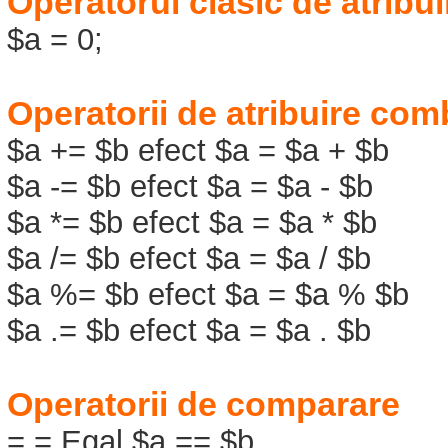
Operatorul clasic de atribui
$a = 0;
Operatorii de atribuire com
$a += $b efect $a = $a + $b
$a -= $b efect $a = $a - $b
$a *= $b efect $a = $a * $b
$a /= $b efect $a = $a / $b
$a %= $b efect $a = $a % $b
$a .= $b efect $a = $a . $b
Operatorii de comparare
= = Egal $a == $b