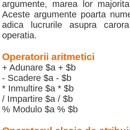
argumente, marea lor majorit
Aceste argumente poarta nume
adica lucrurile asupra caror
operatia.
Operatorii aritmetici
+ Adunare $a + $b
- Scadere $a - $b
* Inmultire $a * $b
/ Impartire $a / $b
% Modulo $a % $b