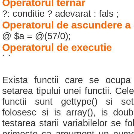
Operatorul ternar
?: conditie ? adevarat : fals ;
Operatorul de ascundere a e
@ $a = @(57/0);
Operatorul de executie
` `
Exista functii care se ocupa
setarea tipului unei functii. Ce
functii sunt gettype() si se
folosesc si is_array(), is_doub
testarea starii variabilelor se fo
primeste ca argument un nume 