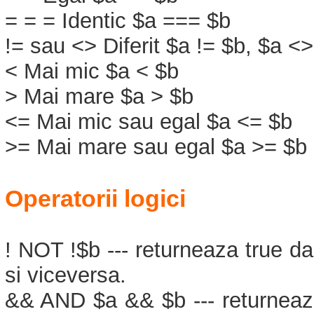
= = = Identic $a === $b
!= sau <> Diferit $a != $b, $a <
< Mai mic $a < $b
> Mai mare $a > $b
<= Mai mic sau egal $a <= $b
>= Mai mare sau egal $a >= $b
Operatorii logici
! NOT !$b --- returneaza true da
si viceversa.
&& AND $a && $b --- returneaza