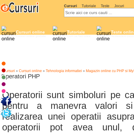
Cursuri
Tutoriale
Teste
Jocuri
Cursuri online
Tutoriale
Teste onlin
Cursuri online gratuite
Cum sa faci orice
Testeaza-ti cuno
eCursuri
»
Cursuri online
»
Tehnologia informatiei
»
Magazin online cu PHP si My
Operatori PHP
Operatorii sunt simboluri pe car
pentru a manevra valori si 
realizarea unei operatii asupr
operatorii pot avea unul, 