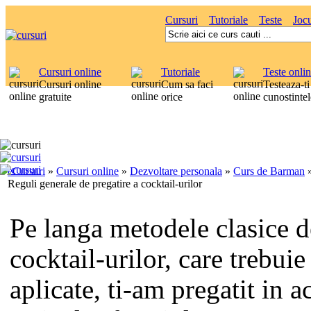
Cursuri
Tutoriale
Teste
Jocu
Cursuri online
Tutoriale
Teste onli
Cursuri online
Cum sa faci
Testeaza-ti
gratuite
orice
cunostintel
eCursuri
»
Cursuri online
»
Dezvoltare personala
»
Curs de Barman
Reguli generale de pregatire a cocktail-urilor
Pe langa metodele clasice d
cocktail-urilor, care trebuie
aplicate, ti-am pregatit in a