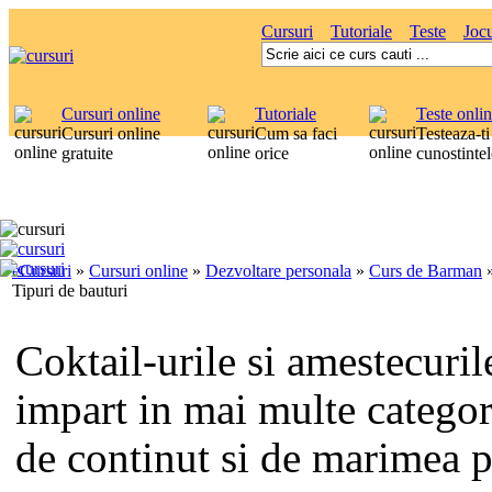
Cursuri
Tutoriale
Teste
Jocu
Cursuri online
Tutoriale
Teste onli
Cursuri online
Cum sa faci
Testeaza-ti
gratuite
orice
cunostintel
eCursuri
»
Cursuri online
»
Dezvoltare personala
»
Curs de Barman
Tipuri de bauturi
Coktail-urile si amestecuril
impart in mai multe categori
de continut si de marimea p